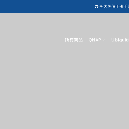
☎️ 全店免信用卡
🛍️  
🛍️  
所有商品
QNAP
Ubiquit