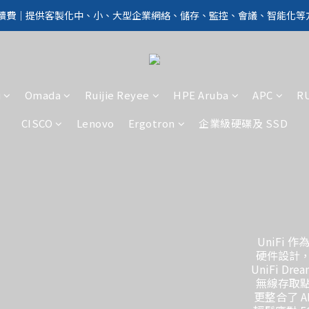
手續費｜提供客製化中、小、大型企業網絡、儲存、監控、會議、智能化等
全店免信用卡手續費、購物滿 HK$1000，即享免運優惠！（SSD、HDD、UPS 
全店免信用卡手續費、購物滿 HK$1000，即享免運優惠！（SSD、HDD、UPS 
i
Omada
Ruijie Reyee
HPE Aruba
APC
R
CISCO
Lenovo
Ergotron
企業級硬碟及 SSD
UniFi 作
硬件設計
UniFi Dr
無線存取
更整合了 