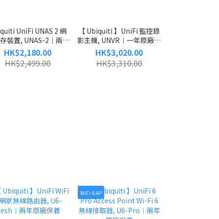
quiti UniFi UNAS 2 網
【 Ubiquiti 】UniFi 監控錄
【 Ubiquiti 】U
存裝置, UNAS-2｜兩年
影主機, UNVR︱一年原廠保
Machine Pr
廠保養｜免信用卡手續費
養
UDM-Pro︱
HK$2,180.00
HK$3,020.00
HK$3,58
HK$2,499.00
HK$3,310.00
HK$3,89
WiFi-6 AP
WiFi-6 AP