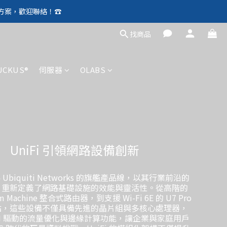
方案，歡迎聯絡！☎️
除外）🛍️
除外）🛍️
找商品
UCKUS®
伺服器
OLABS
UniFi 引領網路設備創新
為 Ubiquiti Networks 的旗艦產品線，以其行業前沿的
，重新定義了網路基礎設施的效能與靈活性。從高階的
eam Machine 整合式路由器，到支援 Wi-Fi 6E 的 U7 Pro
點，這些設備不僅具備先進的晶片組與多核心處理器，
AI 驅動的流量優化與邊緣計算功能，讓企業與家庭用戶