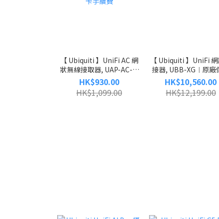
【 Ubiquiti 】UniFi AC 網
【 Ubiquiti 】UniFi
狀無線接取器, UAP-AC-M
接器, UBB-XG︱原
︱兩年原廠保養｜免信用卡
HK$930.00
HK$10,560.00
手續費
HK$1,099.00
HK$12,199.00