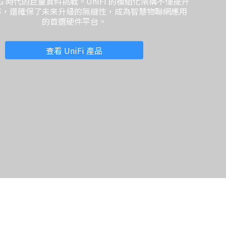
G 時代的巨量資料挑戰。UniFi 的模組化架構不僅提升
率，還確保了未來升級的無縫性，成為智慧物聯網應用
的首選硬件平台。
查看 UniFi 產品