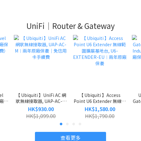
UniFi｜Router & Gateway
el
【 Ubiquiti 】UniFi AC 網
【 Ubiquiti 】Access
U
原廠保
狀無線接取器, UAP-AC-M
Point U6 Extender 無線範
Gat
費）
︱兩年原廠保養｜免信用卡
圍擴展基地台, U6-
Ind
HK$930.00
HK$1,580.00
手續費
EXTENDER-EU︱兩年原廠
廠
HK$1,099.00
HK$1,790.00
保養
查看更多