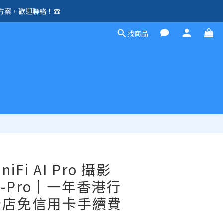
方案，歡迎聯絡！☎️
除外）🛍️
找商品
除外）🛍️
立即購買
UniFi AI Pro 攝影
AI-Pro｜一年香港行
全店免信用卡手續費