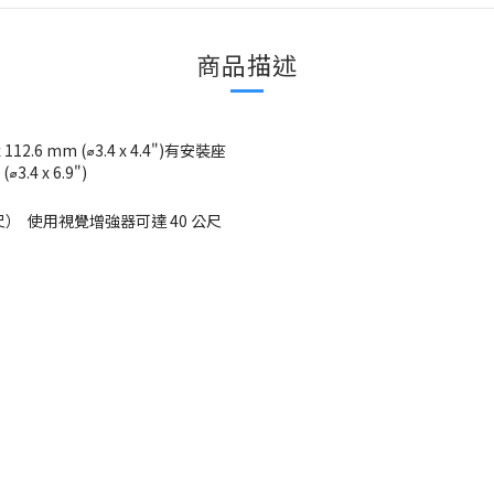
商品描述
12.6 mm (⌀3.4 x 4.4")有安裝座
(⌀3.4 x 6.9")
英尺）  使用視覺增強器可達 40 公尺