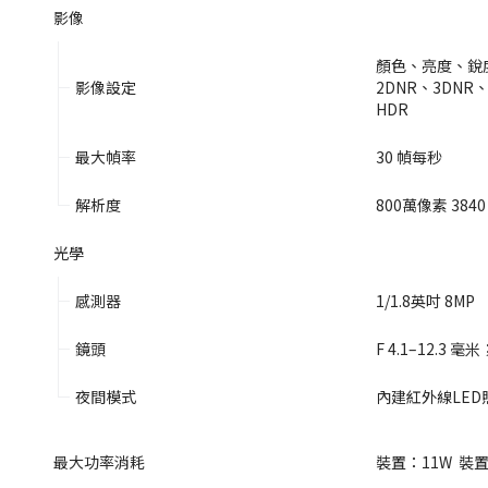
影像
顏色、亮度、銳
影像設定
2DNR、3DN
HDR
最大幀率
30 幀每秒
解析度
800萬像素 3840 x
光學
感測器
1/1.8英吋 8MP
鏡頭
F 4.1–12.3 毫米；
夜間模式
內建紅外線LE
最大功率消耗
裝置：11W  裝