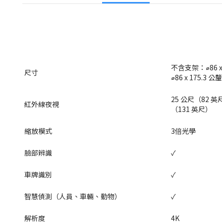
不含支架：⌀86 x 1
尺寸
⌀86 x 175.3 公釐 
25 公尺（82 
紅外線夜視
（131 英尺）
縮放模式
3倍光學
臉部辨識
✓
車牌識別
✓
智慧偵測（人員、車輛、動物）
✓
解析度
4K