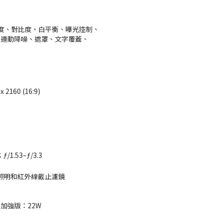
度、對比度、白平衡、曝光控制、
R、運動降噪、遮罩、文字覆蓋、
 2160 (16:9)
ƒ/1.53–ƒ/3.3
D照明和紅外線截止濾鏡
置加強版：22W