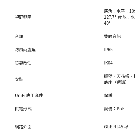
廣角：水平：109
視野範圍
127.7°  縮放
40°
音訊
雙向音訊
防風雨處理
IP65
防篡改性
IK04
牆壁、天花板、
安裝
底座（選購）
UniFi 應用套件
保護
供電形式
設備：PoE
網路介面
GbE RJ45 埠