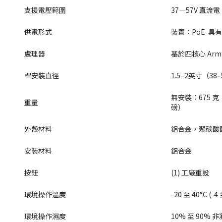
支援電壓範圍
37—57V 直流電
供電形式
裝置：PoE  具
處理器
基於四核心 Arm® 
桿安裝直徑
1.5–2英寸（38
無安裝：675 克（1
重量
磅）
外殼材料
鋁合金，聚碳酸
安裝材料
鋁合金
按鈕
(1) 工廠重設
環境操作溫度
-20 至 40°C (-4
環境操作濕度
10% 至 90% 