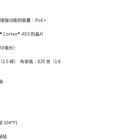
有增強功能的裝置：PoE+
Cortex®-A53 的晶片
–50毫米）
.5 磅）  有安裝：820 克（1.8 
酯
 至 104°F)
非凝結