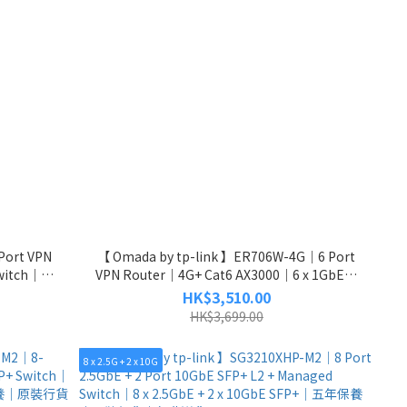
Port VPN
【 Omada by tp-link 】ER706W-4G｜6 Port
Switch｜五
VPN Router｜4G+ Cat6 AX3000｜6 x 1GbE｜
貨
五年保養｜原裝行貨｜免費送貨
HK$3,510.00
HK$3,699.00
8 x 2.5G + 2 x 10G