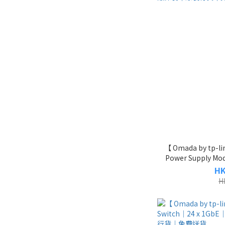
【 Omada by tp-l
Power Supply
｜原廠保養
HK
H