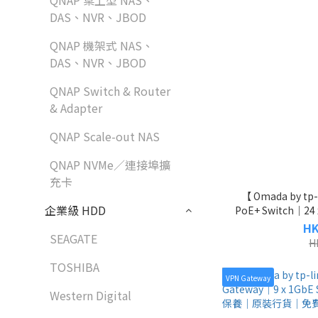
QNAP 桌上型 NAS、
DAS、NVR、JBOD
QNAP 機架式 NAS、
DAS、NVR、JBOD
QNAP Switch & Router
& Adapter
QNAP Scale-out NAS
QNAP NVMe／連接埠擴
充卡
【 Omada by tp
企業級 HDD
PoE+ Switch｜24
保養｜原
HK
SEAGATE
H
TOSHIBA
VPN Gateway
Western Digital