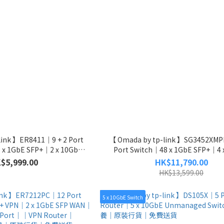
link 】ER8411｜9 + 2 Port
【 Omada by tp-link 】SG3452XMP
 x 1GbE SFP+｜2 x 10GbE
Port Switch｜48 x 1GbE SFP+｜4 
保養｜原裝行貨｜免費送貨
SFP+｜Managed Switch｜五年
$5,999.00
HK$11,790.00
｜免費送貨
HK$13,599.00
5 x 10GbE Switch