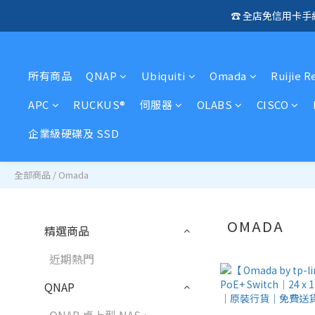
☎️ 全店免信用卡
🛍️  
🛍️  
所有商品
QNAP
Ubiquiti
Omada
Ruijie R
APC
RUCKUS®
伺服器
OLABS
CISCO
企業級硬碟及 SSD
全部商品
/
Omada
OMADA
精選商品
近期熱門
QNAP