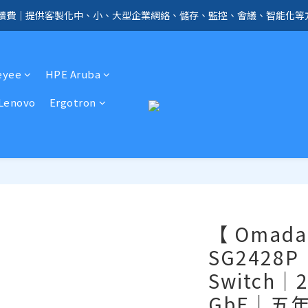
手續費｜提供客製化中、小、大型企業網絡、儲存、監控、會議、智能化等
全店免信用卡手續費、購物滿 HK$1000，即享免運優惠！（SSD、HDD、UPS 
全店免信用卡手續費、購物滿 HK$1000，即享免運優惠！（SSD、HDD、UPS 
eyee
HPE Aruba
Lenovo
Ergotron
【 Omada 
SG2428P｜
Switch｜2
GbE｜五