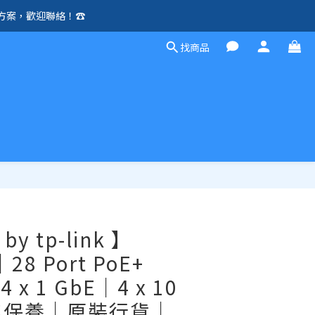
方案，歡迎聯絡！☎️
除外）🛍️
找商品
除外）🛍️
立即購買
by tp-link 】
28 Port PoE+
4 x 1 GbE｜4 x 10
年保養｜原裝行貨｜