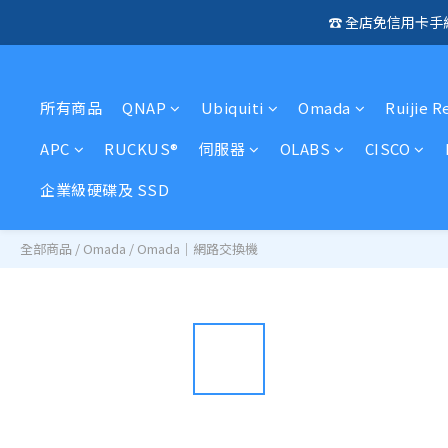
☎️ 全店免信用卡
🛍️  
🛍️  
所有商品
QNAP
Ubiquiti
Omada
Ruijie R
APC
RUCKUS®
伺服器
OLABS
CISCO
企業級硬碟及 SSD
全部商品
/
Omada
/
Omada｜網路交換機