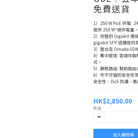
免費送貨
1）250 W PoE 供電:  
提供 250 W*總供電量
2）完整的 Gigabit 連接埠
gigabit SFP 插槽
3）整合至 Omada S
4）集中管理: 雲端存取
式。
5）靜態路由: 幫助路
6）牢不可破的安全性策略:
安全性、DoS 防護、風暴
HK$2,850.00
數量
加入購物車