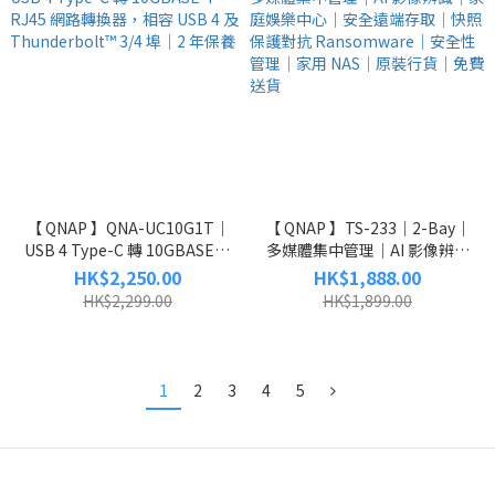
【 QNAP 】QNA-UC10G1T｜
【 QNAP 】TS-233｜2-Bay｜
USB 4 Type-C 轉 10GBASE-T
多媒體集中管理｜AI 影像辨識
RJ45 網路轉換器，相容 USB 4
｜家庭娛樂中心｜安全遠端存
HK$2,250.00
HK$1,888.00
及 Thunderbolt™ 3/4 埠｜2 年
取｜快照保護對抗
HK$2,299.00
HK$1,899.00
保養
Ransomware｜安全性管理｜
家用 NAS｜原裝行貨｜免費送
貨
1
2
3
4
5