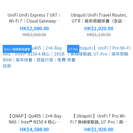
UniFi UniFi Express 7 UX7︱
Ubiquiti UniFi Travel Router,
Wi-Fi 7︱Cloud Gateway︱
UTR｜兩年原廠保養（全店免
10GbE + 2.5GbE︱ 支援 Mesh
信用卡手續費）
HK$2,080.00
HK$1,020.00
｜免費送貨｜免信用卡手續費
HK$2,560.00
HK$1,130.00
｜兩年原廠保養
NAS + 硬碟套裝優惠
U7-Pro
【 QNAP 】Qu405｜2+4-Bay
【 Ubiquiti 】UniFi 7 Pro Wi-
NAS｜Intel® N150 4 核心｜
Fi 7 無線接取器, U7-Pro｜兩年
16GB RAM｜兩年保養｜原裝
原廠保養
HK$4,588.00
HK$1,920.00