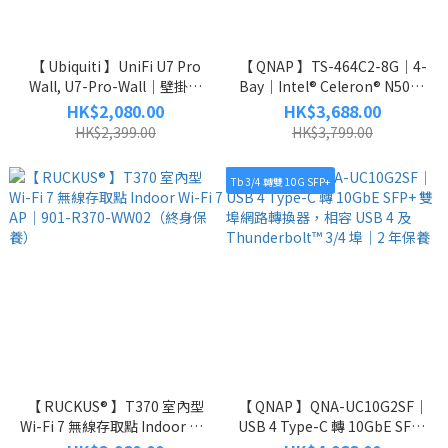
【 Ubiquiti 】UniFi U7 Pro
【 QNAP 】TS-464C2-8G｜4-
Wall, U7-Pro-Wall｜壁掛式
Bay｜Intel® Celeron® N5095
WiFi 7 無線接入點︱兩年原廠
｜2.5GbE 網路是標配｜M.2
HK$2,080.00
HK$3,688.00
保養
SSD 有效降溫達 20%｜硬碟上
HK$2,399.00
HK$3,799.00
鎖，資料更安全｜4K HDMI™ 高
畫質輸出｜更快的外接式硬碟
Tb 3/4 轉雙 10G SFP+
匯入｜備份與還原資料超簡單
｜中小企 NAS｜原裝行貨｜免
費送貨
【 RUCKUS® 】T370 室內型
【 QNAP 】QNA-UC10G2SF｜
Wi-Fi 7 無線存取點 Indoor Wi-
USB 4 Type-C 轉 10GbE SFP+
Fi 7 AP｜901-R370-
雙埠網路轉換器，相容 USB 4