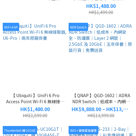
NAS｜HDD/SSD 混合式儲存｜
｜家庭娛樂中心｜安全遠端存
HK$1,488.00
10GbE 與 2.5GbE 高速傳輸｜
取｜快照保護對抗
HK$1,499.00
PCIe Gen 4 高速擴充槽｜全方
Ransomware｜安全性管理｜
位虛擬化應用｜企業級資料備
家用 NAS｜原裝行貨｜免費送
WiFi-6 AP
NDR Switch
份中心｜雲儲存網關｜企業級
貨
NAS｜原裝行貨｜免費送貨
【 Ubiquiti 】UniFi 6 Pro
【 QNAP 】QGD-1602｜ADRA
Access Point Wi-Fi 6 無線接取
NDR Switch｜低成本、內網安
器, U6-Pro︱兩年原廠保養
全、防護廣｜Layer 2 網管｜
HK$1,480.00
HK$9,888.00 ~ HK$13,888.00
2.5GbE 及 10GbE｜五年保養
HK$1,599.00
HK$13,999.00
｜原裝行貨｜免費送貨
Thunderbolt 轉 10GbE
NAS + 硬碟套裝優惠