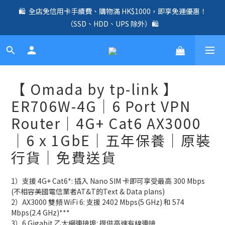
🛍️  全店免信用卡手續費、購物滿 HK$1000，即享免運優惠！
🛍️  全店免信用卡手續費、購物滿 HK$1000，即享免運優惠！
（SSD、HDD、UPS 除外）🛍️
（SSD、HDD、UPS 除外）🛍️
✨ 全店免信用卡手續費｜全線 UniFi Router、Switch、AP 產品兩
年原廠保養 ✨
☎️ 全店免信用卡手續費｜提供客製化中、小、大型企業網絡、儲
【 Omada by tp-link 】
存、監控、會議、智能化等方案，歡迎聯絡！☎️
ER706W-4G｜6 Port VPN
🛍️  全店免信用卡手續費、購物滿 HK$1000，即享免運優惠！
Router｜4G+ Cat6 AX3000
（SSD、HDD、UPS 除外）🛍️
｜6 x 1GbE｜五年保養｜原裝
行貨｜免費送貨
1）支援 4G+ Cat6*: 插入 Nano SIM 卡即可享受最高 300 Mbps 
(不相容美國電信業者AT&T的Text & Data plans)
2）AX3000 雙頻 WiFi 6: 支援 2402 Mbps(5 GHz) 和 574 
Mbps(2.4 GHz)***
3）6 Gigabit 乙太網連接埠: 提供高速有線連接