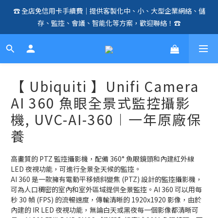
☎️ 全店免信用卡手續費｜提供客製化中、小、大型企業網絡、儲
🛍️  全店免信用卡手續費、購物滿 HK$1000，即享免運優惠！
存、監控、會議、智能化等方案，歡迎聯絡！☎️
（SSD、HDD、UPS 除外）🛍️
🛍️  全店免信用卡手續費、購物滿 HK$1000，即享免運優惠！
（SSD、HDD、UPS 除外）🛍️
【 Ubiquiti 】Unifi Camera
AI 360 魚眼全景式監控攝影
機, UVC-AI-360︱一年原廠保
養
高畫質的 PTZ 監控攝影機，配備 360° 魚眼鏡頭和內建紅外線 
LED 夜視功能，可進行全景全天候的監控。
AI 360 是一款擁有電動平移傾斜變焦 (PTZ) 設計的監控攝影機，
可為人口稠密的室內和室外區域提供全景監控。AI 360 可以用每
秒 30 幀 (FPS) 的流暢速度，傳輸清晰的 1920x1920 影像，由於
內建的 IR LED 夜視功能，無論白天或黑夜每一個影像都清晰可