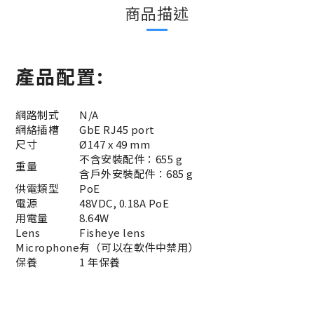
商品描述
產品配置:
網路制式
N/A
網絡插槽
GbE RJ45 port
尺寸
Ø147 x 49 mm
不含安裝配件：655 g
重量
含戶外安裝配件：685 g
供電類型
PoE
電源
48VDC, 0.18A PoE
用電量
8.64W
Lens
Fisheye lens
Microphone
有（可以在軟件中禁用）
保養
1 年保養