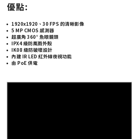
優點:
1920x1920、30 FPS 的清晰影像
5 MP CMOS 感測器
超廣角 360° 魚眼鏡頭
IPX4 級防風雨外殼
IK08 級防破壞設計
內建 IR LED 紅外線夜視功能
由 PoE 供電