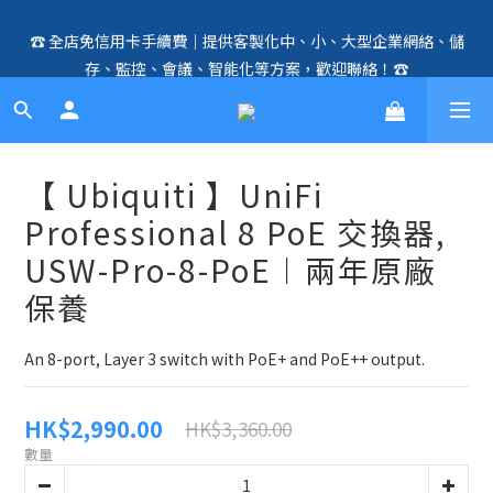
☎️ 全店免信用卡手續費｜提供客製化中、小、大型企業網絡、儲
🛍️  全店免信用卡手續費、購物滿 HK$1000，即享免運優惠！
存、監控、會議、智能化等方案，歡迎聯絡！☎️
（SSD、HDD、UPS 除外）🛍️
🛍️  全店免信用卡手續費、購物滿 HK$1000，即享免運優惠！
（SSD、HDD、UPS 除外）🛍️
【 Ubiquiti 】UniFi
Professional 8 PoE 交換器,
USW-Pro-8-PoE︱兩年原廠
保養
An 8-port, Layer 3 switch with PoE+ and PoE++ output.
HK$2,990.00
HK$3,360.00
數量