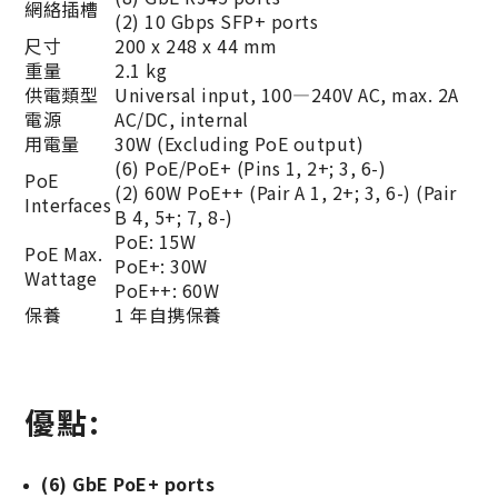
網絡插槽
(2) 10 Gbps SFP+ ports
尺寸
200 x 248 x 44 mm
重量
2.1 kg
供電類型
Universal input, 100—240V AC, max. 2A
電源
AC/DC, internal
用電量
30W (Excluding PoE output)
(6) PoE/PoE+ (Pins 1, 2+; 3, 6-)
PoE
(2) 60W PoE++ (Pair A 1, 2+; 3, 6-) (Pair
Interfaces
B 4, 5+; 7, 8-)
PoE: 15W
PoE Max.
PoE+: 30W
Wattage
PoE++: 60W
保養
1 年自携保養
優點:
(6) GbE PoE+ ports