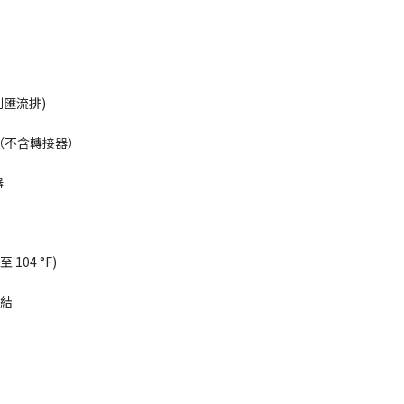
列匯流排)
2A（不含轉接器）
器
 至 104 °F)
凝結