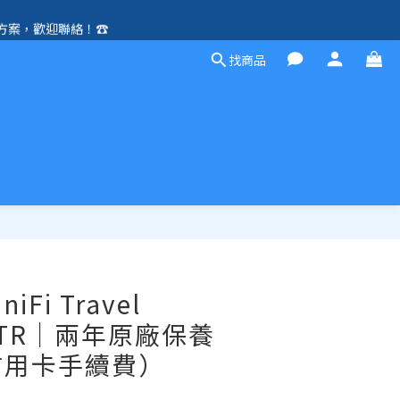
方案，歡迎聯絡！☎️
除外）🛍️
找商品
除外）🛍️
立即購買
niFi Travel
, UTR｜兩年原廠保養
信用卡手續費）