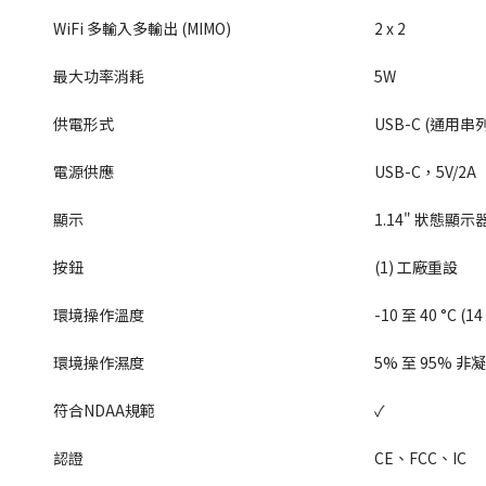
WiFi 多輸入多輸出 (MIMO)
2 x 2
最大功率消耗
5W
供電形式
USB-C (通用串
電源供應
USB-C，5V/
顯示
1.14" 狀態顯示
按鈕
(1) 工廠重設
環境操作溫度
-10 至 40 °C (14
環境操作濕度
5% 至 95% 非
符合NDAA規範
✓
認證
CE、FCC、IC