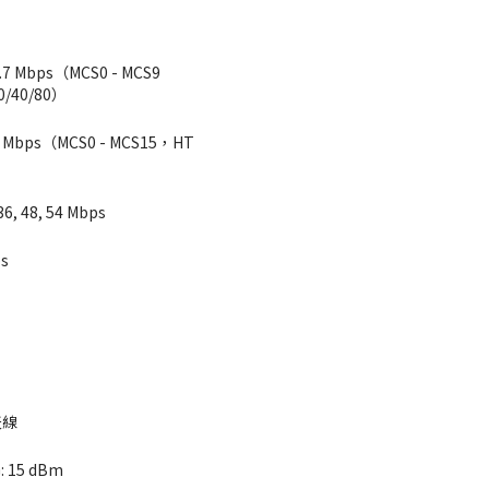
.7 Mbps（MCS0 - MCS9 
0/40/80）
0 Mbps（MCS0 - MCS15，HT 
, 36, 48, 54 Mbps
ps
天線
: 15 dBm