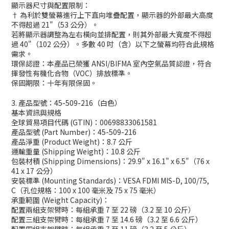
顯示器尺寸與配置限制：
† 為利於雙螢幕進行上下直向堆疊配置，顯示器的外部最大高度
不得超過 21"（53 公分）。
若將顯示器調整為左右橫向並排配置，則其外部最大寬度不得超
過 40"（102 公分）。多數 40 吋（含）以下之螢幕均符合此規格
需求。
環保認證：本產品已榮獲 ANSI/BIFMA 室內空氣品質認證，符合
揮發性有機化合物（VOC）排放標準。
保固期限：十年有限保固。
3. 產品型號：45-509-216（白色）
基本資訊與規格
全球貿易項目代碼 (GTIN)：00698833061581
產品型號 (Part Number)：45-509-216
產品淨重 (Product Weight)：8.7 公斤
運輸重量 (Shipping Weight)：10.8 公斤
包裝材積 (Shipping Dimensions)：29.9" x 16.1" x 6.5"（76 x
41 x 17 公分）
安裝標準 (Mounting Standards)：VESA FDMI MIS-D, 100/75,
C（孔位規格：100 x 100 毫米及 75 x 75 毫米）
承重範圍 (Weight Capacity)：
配置兩組支架臂時：每組承重 7 至 22 磅（3.2 至 10 公斤）
配置三組支架臂時：每組承重 7 至 14.6 磅（3.2 至 6.6 公斤）