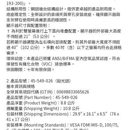
193-200)」。
結構耐用性：鋼鋁複合結構設計，提供更卓越的產品耐用度。
底座穩定性：全新設計的桌緣夾與穿孔安裝底座，確保顯示器與
支架臂在使用時具備更高的穩固性。
顯示器尺寸與配置限制：
† 為利於雙螢幕進行上下直向堆疊配置，顯示器的外部最大高度
不得超過 21"（53 公分）。
若將顯示器調整為左右橫向並排配置，則其外部最大寬度不得超
過 40"（102 公分）。多數 40 吋（含）以下之螢幕均符合此規格
需求。
環保認證：本產品已榮獲 ANSI/BIFMA 室內空氣品質認證，符合
揮發性有機化合物（VOC）排放標準。
保固期限：十年有限保固。
2. 產品型號：45-549-026（拋光鋁）
基本資訊與規格
全球貿易項目代碼 (GTIN)：00698833065626
產品型號 (Part Number)：45-549-026
產品淨重 (Product Weight)：8.8 公斤
運輸重量 (Shipping Weight)：10.8 公斤
包裝材積 (Shipping Dimensions)：29.9" x 16.1" x 6.5"（76 x
41 x 17 公分）
安裝標準 (Mounting Standards)：VESA FDMI MIS-D, 100/75,