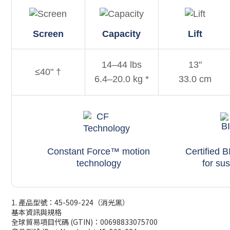
Screen
Capacity
Lift
14
–
44
lbs
13
"
≤
40
"
†
6.4
–
20.0
kg
*
33.0
cm
Constant Force™ motion
Certified 
technology
for sus
1. 產品型號：45-509-224（消光黑）
基本資訊與規格
全球貿易項目代碼 (GTIN)：00698833075700