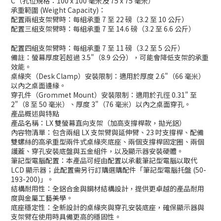
C（孔位規格：100 x 100 毫米及 75 x 75 毫米）
承重範圍 (Weight Capacity)：
配置兩組支架臂時：每組承重 7 至 22 磅（3.2 至 10 公斤）
配置三組支架臂時：每組承重 7 至 14.6 磅（3.2 至 6.6 公斤）
配置四組支架臂時：每組承重 7 至 11 磅（3.2 至 5 公斤）
備註：螢幕厚度若超過 3.5"（8.9 公分），可能會降低支架的承重
效能。
桌緣夾（Desk Clamp）安裝限制：適用於厚度 2.6"（66 毫米）
以內之桌面邊緣。
穿孔件（Grommet Mount）安裝限制：適用於孔徑 0.31" 至
2"（8 至 50 毫米）、厚度 3"（76 毫米）以內之桌面穿孔。
產品概述與特點
產品名稱：LX 雙螢幕直向支架（加高支撐桿款，拋光鋁）
內容物清單：包含兩組 LX 支架臂與延伸臂、23 吋支撐桿、配備
雙螺絲的高承重型兩件式桌緣夾底座、兩個支撐桿固定圈、兩個
護蓋、穿孔安裝底盤與五金組件，以及顯示器安裝硬體。
筆記型電腦配置：本產品可經由配置以承載筆記型電腦以取代
LCD 顯示器；此配置需另行訂購選購配件「筆記型電腦托盤 (50-
193-200)」。
結構耐用性：全鋁合金與鋼材結構設計，提供更卓越的產品耐用
度與金屬工藝美學。
底座穩定性：全新設計的桌緣夾與穿孔安裝底座，確保顯示器與
支架臂在使用時具備更高的穩固性。