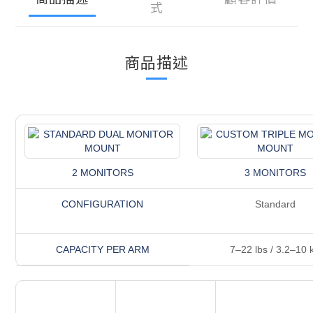
式
商品描述
2 MONITORS
3 MONITORS
CONFIGURATION
Standard
CAPACITY PER ARM
7–22 lbs / 3.2–10 