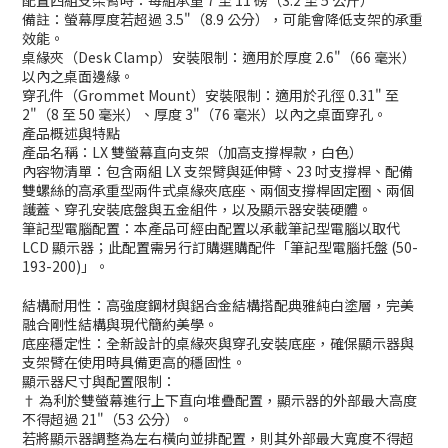
配置四組支架臂時：每組承重 7 至 11 磅（3.2 至 5 公斤）
備註：螢幕厚度若超過 3.5"（8.9 公分），可能會降低支架的承重
效能。
桌緣夾（Desk Clamp）安裝限制：適用於厚度 2.6"（66 毫米）
以內之桌面邊緣。
穿孔件（Grommet Mount）安裝限制：適用於孔徑 0.31" 至
2"（8 至 50 毫米）、厚度 3"（76 毫米）以內之桌面穿孔。
產品概述與特點
產品名稱：LX 雙螢幕直向支架（加高支撐桿款，白色）
內容物清單：包含兩組 LX 支架臂與延伸臂、23 吋支撐桿、配備
雙螺絲的高承重型兩件式桌緣夾底座、兩個支撐桿固定圈、兩個
護蓋、穿孔安裝底盤與五金組件，以及顯示器安裝硬體。
筆記型電腦配置：本產品可經由配置以承載筆記型電腦以取代
LCD 顯示器；此配置需另行訂購選購配件「筆記型電腦托盤 (50-
193-200)」。
結構耐用性：高強度鋼材與鋁合金結構搭配典雅純白塗層，完美
融合剛性結構與現代簡約美學。
底座穩定性：全新設計的桌緣夾與穿孔安裝底座，確保顯示器與
支架臂在使用時具備更高的穩固性。
顯示器尺寸與配置限制：
† 為利於雙螢幕進行上下直向堆疊配置，顯示器的外部最大高度
不得超過 21"（53 公分）。
若將顯示器調整為左右橫向並排配置，則其外部最大寬度不得超