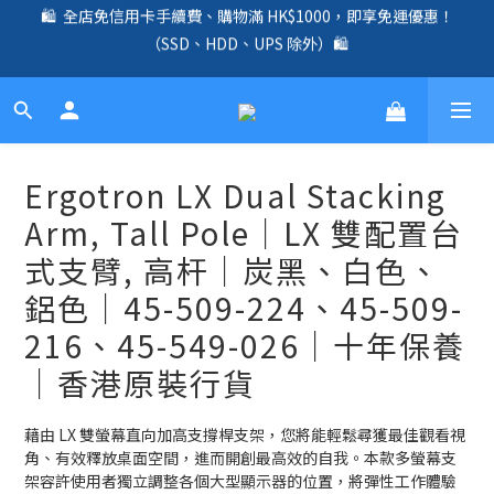
（SSD、HDD、UPS 除外）🛍️
🛍️  全店免信用卡手續費、購物滿 HK$1000，即享免運優惠！
（SSD、HDD、UPS 除外）🛍️
✨ 全店免信用卡手續費｜全線 UniFi Router、Switch、AP 產品兩
年原廠保養 ✨
☎️ 全店免信用卡手續費｜提供客製化中、小、大型企業網絡、儲
存、監控、會議、智能化等方案，歡迎聯絡！☎️
Ergotron LX Dual Stacking
🛍️  全店免信用卡手續費、購物滿 HK$1000，即享免運優惠！
Arm, Tall Pole｜LX 雙配置台
（SSD、HDD、UPS 除外）🛍️
式支臂, 高杆｜炭黑、白色、
鋁色｜45-509-224、45-509-
216、45-549-026｜十年保養
｜香港原裝行貨
藉由 LX 雙螢幕直向加高支撐桿支架，您將能輕鬆尋獲最佳觀看視
角、有效釋放桌面空間，進而開創最高效的自我。本款多螢幕支
架容許使用者獨立調整各個大型顯示器的位置，將彈性工作體驗