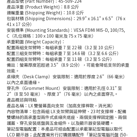
產品型號 (Part Number)：45-509-224
產品淨重 (Product Weight)：8.8 公斤
運輸重量 (Shipping Weight)：10.8 公斤
包裝材積 (Shipping Dimensions)：29.9" x 16.1" x 6.5"（76 x
41 x 17 公分）
安裝標準 (Mounting Standards)：VESA FDMI MIS-D, 100/75,
C（孔位規格：100 x 100 毫米及 75 x 75 毫米）
承重範圍 (Weight Capacity)：
配置兩組支架臂時：每組承重 7 至 22 磅（3.2 至 10 公斤）
配置三組支架臂時：每組承重 7 至 14.6 磅（3.2 至 6.6 公斤）
配置四組支架臂時：每組承重 7 至 11 磅（3.2 至 5 公斤）
備註：螢幕厚度若超過 3.5"（8.9 公分），可能會降低支架的承重
效能。
桌緣夾（Desk Clamp）安裝限制：適用於厚度 2.6"（66 毫米）
以內之桌面邊緣。
穿孔件（Grommet Mount）安裝限制：適用於孔徑 0.31" 至
2"（8 至 50 毫米）、厚度 3"（76 毫米）以內之桌面穿孔。
產品概述與特點
產品名稱：LX 雙螢幕直向支架（加高支撐桿款，消光黑）
內容物清單：包含兩組 LX 支架臂與延伸臂、23 吋支撐桿、配備
雙螺絲的高承重型兩件式桌緣夾底座、兩個支撐桿固定圈、兩個
護蓋、穿孔安裝底盤與五金組件，以及顯示器安裝硬體。
筆記型電腦配置：本產品可經由配置以承載筆記型電腦以取代
LCD 顯示器；此配置需另行訂購選購配件「筆記型電腦托盤 (50-