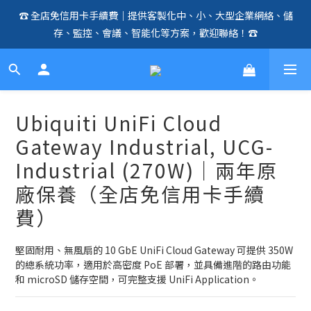
☎️ 全店免信用卡手續費｜提供客製化中、小、大型企業網絡、儲
🛍️  全店免信用卡手續費、購物滿 HK$1000，即享免運優惠！
存、監控、會議、智能化等方案，歡迎聯絡！☎️
（SSD、HDD、UPS 除外）🛍️
🛍️  全店免信用卡手續費、購物滿 HK$1000，即享免運優惠！
（SSD、HDD、UPS 除外）🛍️
Ubiquiti UniFi Cloud
Gateway Industrial, UCG-
Industrial (270W)｜兩年原
廠保養（全店免信用卡手續
費）
堅固耐用、無風扇的 10 GbE UniFi Cloud Gateway 可提供 350W 
的總系統功率，適用於高密度 PoE 部署，並具備進階的路由功能
和 microSD 儲存空間，可完整支援 UniFi Application。