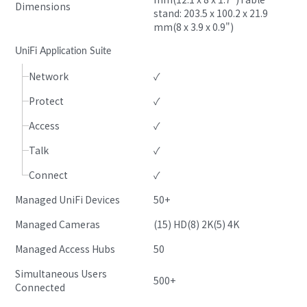
Dimensions
stand: 203.5 x 100.2 x 21.9 
mm(8 x 3.9 x 0.9")
UniFi Application Suite
Network
✓
Protect
✓
Access
✓
Talk
✓
Connect
✓
Managed UniFi Devices
50+
Managed Cameras
(15) HD(8) 2K(5) 4K
Managed Access Hubs
50
Simultaneous Users 
500+
Connected