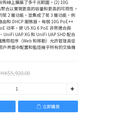
現有佈線上擴展了多千兆範圍。(2) 10G 
鏈路聚合以實現更高的容量和更高的可用性。
豐富的第 2 層功能，並集成了第 3 層功能，例
由和 DHCP 服務器。每個 10G PoE++ 
E 功率，使 US XG 6 PoE 非常適合與 
G、UniFi UAP XG 和 UniFi UAP SHD 配合
保護應用程序（Web 和移動）允許管理員從
用戶界面中配置和監控幾乎所有的交換機
HK$5,920.00
立即購買