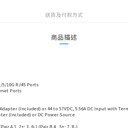
送貨及付款方式
商品描述
5/5/10G RJ45 Ports
rnet Ports
m
Adapter (Included) or 44 to 57VDC, 5.56A DC Input with Ter
ter (Included) or DC Power Source
ir A 1, 2+; 3, 6-) (Pair B 4 , 5+; 7, 8-)