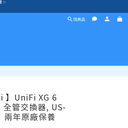
方案，歡迎聯絡！☎️
除外）🛍️
找商品
除外）🛍️
立即購買
i 】UniFi XG 6
OE 全管交換器, US-
OE︱兩年原廠保養