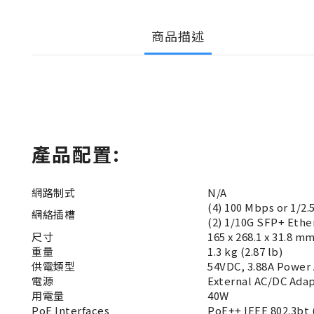
商品描述
產品配置:
網路制式
N/A
(4) 100 Mbps or 1/2.
網絡插槽
(2) 1/10G SFP+ Ethe
尺寸
165 x 268.1 x 31.8 m
重量
1.3 kg (2.87 lb)
供電類型
54VDC, 3.88A Power 
電源
External AC/DC Adap
用電量
40W
PoE Interfaces
PoE++ IEEE 802.3bt (Pa