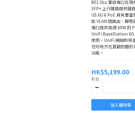
802.3bz 兼容端口在
SFP+ 上行鏈路提供
US XG 6 PoE 具有
如 VLAN 間路由、靜態路
端口提供高達 60W 的 Po
UniFi BaseStation X
使用。UniFi 網絡和
任何地方在直觀的圖形
功能。
HK$5,199.00
數量
加入購物車