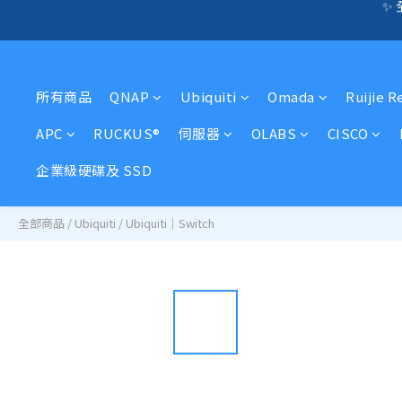
☎️ 全店免信用卡
🛍️  
🛍️  
所有商品
QNAP
Ubiquiti
Omada
Ruijie R
APC
RUCKUS®
伺服器
OLABS
CISCO
企業級硬碟及 SSD
全部商品
/
Ubiquiti
/
Ubiquiti｜Switch