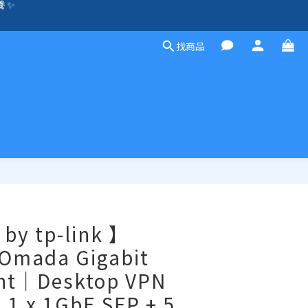
除外）🛍️
方案，歡迎聯絡！☎️
找商品
除外）🛍️
立即購買
by tp-link 】
mada Gigabit
nt｜Desktop VPN
1 x 1GbE SFP + 5