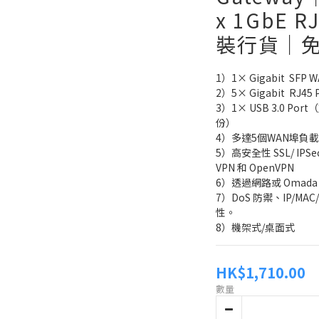
x 1GbE
裝行貨｜
1）1× Gigabit  SFP W
2）5× Gigabit  RJ4
3）1× USB 3.0 Por
份）
4）多達5個WAN埠負
5）高安全性 SSL/ IPSec /
VPN 和 OpenVPN
6）透過網路或 Omad
7）DoS 防禦、IP/MAC
性。
8）機架式/桌面式
HK$1,710.00
數量