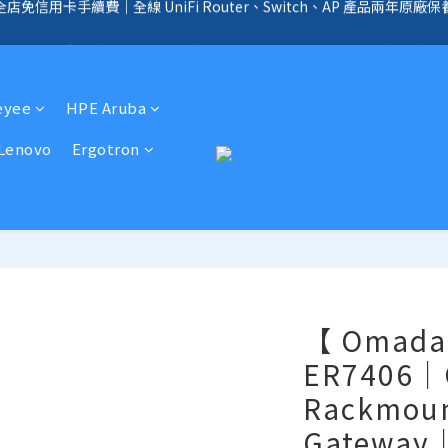
全店免信用卡手續費、購物滿 HK$1000，即享免運優惠！（SSD、HDD、UPS 
手續費｜提供客製化中、小、大型企業網絡、儲存、監控、會議、智能化等
全店免信用卡手續費、購物滿 HK$1000，即享免運優惠！（SSD、HDD、UPS 
eyee
HPE Aruba
Lenovo
Ergotron
【 Omada 
ER7406｜O
Rackmou
Gateway｜