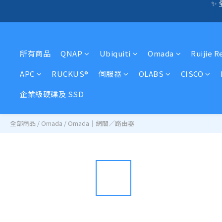
🛍️  
☎️ 全店免信用卡
🛍️  
所有商品
QNAP
Ubiquiti
Omada
Ruijie R
APC
RUCKUS®
伺服器
OLABS
CISCO
企業級硬碟及 SSD
全部商品
/
Omada
/
Omada｜網關／路由器