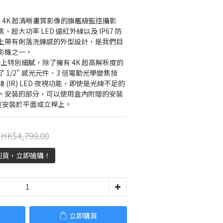
錄製 4K 超清晰畫質影像的旗艦級監控攝影
、超大功率 LED 遠紅外線以及 IP67 防
上帶有俐落洗鍊感的外型設計，是我們目
影機之一。
細節上特別細膩，除了擁有 4K 超高解析度的
1/2" 感光元件、3 倍電動光學變焦技
(IR) LED 夜視功能，即使是光線不足的
。安裝的部分，可以使用盒內附贈的安裝
的底座安裝於平面或立桿上。
HK$4,799.00
到貨，立即搶購！
立即購買