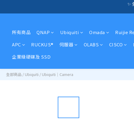
☎️ 全店免信用卡
🛍️  
🛍️  
所有商品
QNAP
Ubiquiti
Omada
Ruijie R
APC
RUCKUS®
伺服器
OLABS
CISCO
企業級硬碟及 SSD
全部商品
/
Ubiquiti
/
Ubiquiti｜Camera