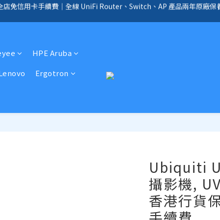
手續費｜提供客製化中、小、大型企業網絡、儲存、監控、會議、智能化等
全店免信用卡手續費、購物滿 HK$1000，即享免運優惠！（SSD、HDD、UPS 
全店免信用卡手續費、購物滿 HK$1000，即享免運優惠！（SSD、HDD、UPS 
eyee
HPE Aruba
Lenovo
Ergotron
Ubiquiti
攝影機, U
香港行貨
手續費