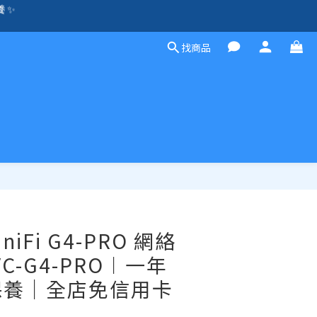
方案，歡迎聯絡！☎️
除外）🛍️
找商品
除外）🛍️
立即購買
 UniFi G4-PRO 網絡
VC-G4-PRO︱一年
保養｜全店免信用卡