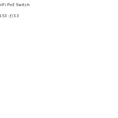
niFi PoE Switch
1.53 -ƒ/3.3