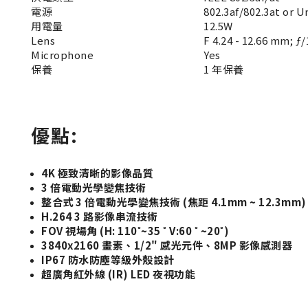
電源
802.3af/802.3at or U
用電量
12.5W
Lens
F 4.24 - 12.66 mm; ƒ/
Microphone
Yes
保養
1 年保養
優點:
4K 極致清晰的影像品質
3 倍電動光學變焦技術
整合式 3 倍電動光學變焦技術 (焦距 4.1mm ~ 12.3mm)
H.264 3 路影像串流技術
FOV 視場角 (H: 110˚~35 ˚ V:60 ˚ ~20˚)
3840x2160 畫素、1/2" 感光元件、8MP 影像感測器
IP67 防水防塵等級外殼設計
超廣角紅外線 (IR) LED 夜視功能