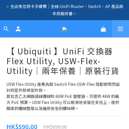
✨ 全店免信用卡手續費｜全線 UniFi Router、Switch、AP 產品兩
🛍️  全店免信用卡手續費、購物滿 HK$1000，即享免運優惠！
年原廠保養 ✨
（SSD、HDD、UPS 除外）🛍️
☎️ 全店免信用卡手續費｜提供客製化中、小、大型企業網絡、儲
存、監控、會議、智能化等方案，歡迎聯絡！☎️
🛍️  全店免信用卡手續費、購物滿 HK$1000，即享免運優惠！
【 Ubiquiti 】UniFi 交換器
（SSD、HDD、UPS 除外）🛍️
Flex Utility, USW-Flex-
Utility｜兩年保養｜原裝行貨
USW Flex Utility 是專為與 Switch Flex USW-Flex 搭配使用而設
計的室外耐候型外殼。
其包含乙太網路插線纜線和 60W PoE 變壓器，可提供 46W 的最
大 PoE 預算。USW Flex Utility 可以輕易地安裝在支柱上，提供
簡潔的纜線整理以及確保安全的螺絲鎖。
HK$590.00
HK$699.00