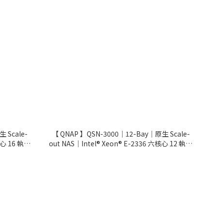
 Scale-
【 QNAP 】QSN-3000｜12-Bay｜原生 Scale-
核心 16 執行
out NAS｜Intel® Xeon® E-2336 六核心 12 執行
z｜五年保養
緒 2.9 GHz，超頻最高達 4.8 GHz｜五年保養