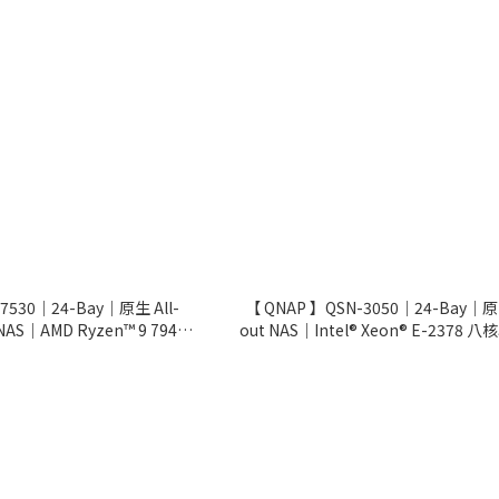
7530｜24-Bay｜原生 All-
【 QNAP 】QSN-3050｜24-Bay｜原生
t NAS｜AMD Ryzen™ 9 7945
out NAS｜Intel® Xeon® E-2378 八
Hz，最高可達 5.4GHz｜五年保養
緒 2.6 GHz，超頻最高達 4.8 GH