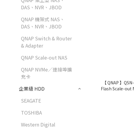
QNAP 桌上型 NAS、
DAS、NVR、JBOD
QNAP 機架式 NAS、
DAS、NVR、JBOD
QNAP Switch & Router
& Adapter
QNAP Scale-out NAS
QNAP NVMe／連接埠擴
充卡
【 QNAP 】QSN-
企業級 HDD
Flash Scale-ou
12C 24T 3.7G
SEAGATE
TOSHIBA
Western Digital