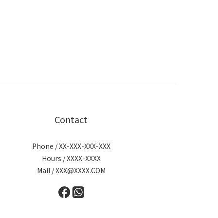
Contact
Phone / XX-XXX-XXX-XXX
Hours / XXXX-XXXX
Mail / XXX@XXXX.COM