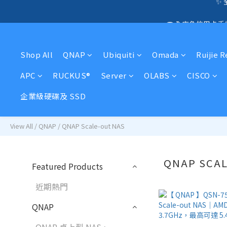
☎️ 全店免信用卡
🛍️  
🛍️  
Shop All
QNAP
Ubiquiti
Omada
Ruijie 
APC
RUCKUS®
Server
OLABS
CISCO
企業級硬碟及 SSD
View All
/
QNAP
/
QNAP Scale-out NAS
QNAP SCA
Featured Products
近期熱門
QNAP