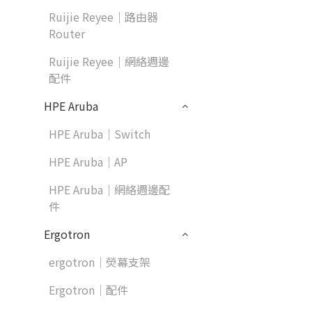
Ruijie Reyee｜路由器
Router
Ruijie Reyee｜網絡週邊
配件
HPE Aruba
HPE Aruba｜Switch
HPE Aruba｜AP
HPE Aruba｜網絡週邊配
件
Ergotron
ergotron｜熒幕支架
Ergotron｜配件