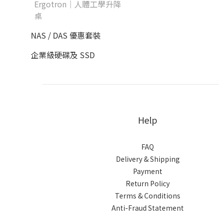
Ergotron｜人體工學升降
桌
NAS / DAS 優惠套裝
企業級硬碟及 SSD
Help
FAQ
Delivery & Shipping
Payment
Return Policy
Terms & Conditions
Anti-Fraud Statement