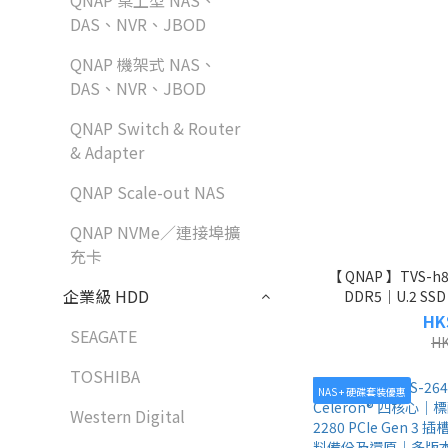
QNAP 桌上型 NAS、
DAS、NVR、JBOD
QNAP 機架式 NAS、
DAS、NVR、JBOD
QNAP Switch & Router
& Adapter
QNAP Scale-out NAS
QNAP NVMe／連接埠擴
充卡
【 QNAP 】TVS-h
企業級 HDD
DDR5｜U.2 SS
10GbE 與 2.5Gb
HK
SEAGATE
五
HK
TOSHIBA
NAS + 硬碟套裝優惠
Western Digital