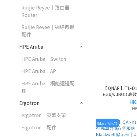
Ruijie Reyee｜路由器
Router
Ruijie Reyee｜網絡週邊
配件
HPE Aruba
HPE Aruba｜Switch
HPE Aruba｜AP
HPE Aruba｜網絡週邊配
【 QNAP 】TL-
件
6Gb/s JBOD
HK
Ergotron
HK
ergotron｜熒幕支架
Edge ai AI NAS
Ergotron｜配件