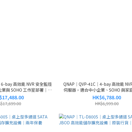
｜6-bay 高效能 NVR 安全監控
QNAP｜QVP-41C｜4-bay 高效能 N
業與 SOHO 工作室部署｜原
伺服器，適合中小企業、SOHO 與家
貨｜免費送貨
｜原裝行貨｜免費送貨
$17,488.00
HK$6,788.00
$17,699.00
HK$6,999.00