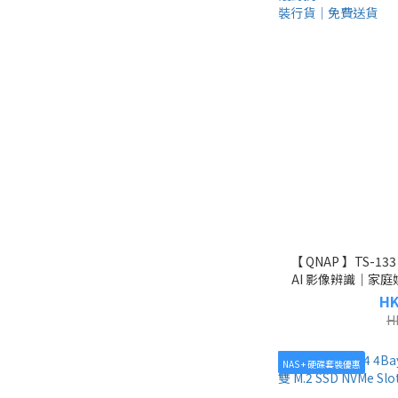
【 QNAP 】TS-
AI 影像辨識｜家
照保護對抗 Rans
HK
NAS｜
H
NAS + 硬碟套裝優惠