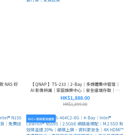
款 NAS 好
【 QNAP 】TS-233｜2-Bay｜多媒體集中管理｜
AI 影像辨識｜家庭娛樂中心｜安全遠端存取｜快
照保護對抗 Ransomware｜安全性管理｜家用
HK$1,888.00
NAS｜原裝行貨｜免費送貨
HK$1,899.00
NAS + 硬碟套裝優惠