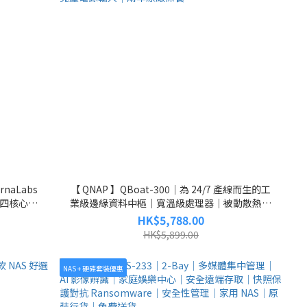
rnaLabs
【 QNAP 】QBoat-300｜為 24/7 產線而生的工
57 四核心
業級邊緣資料中樞｜寬溫級處理器｜被動散熱機
bE SFP+｜
構｜DIN-Rail 工業設計｜極致效能儲存｜生產連
HK$5,788.00
續性｜寬壓電源輸入｜兩年原廠保養
HK$5,899.00
NAS + 硬碟套裝優惠