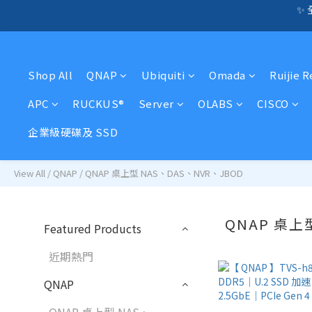
☎️ 全店免信用卡
🛍️  
🛍️  
Shop All
QNAP
Ubiquiti
Omada
Ruijie 
APC
RUCKUS®
Server
OLABS
CISCO
企業級硬碟及 SSD
View All
/
QNAP
/
QNAP 桌上型 NAS、DAS、NVR、JBOD
QNAP 桌上
Featured Products
近期熱門
QNAP