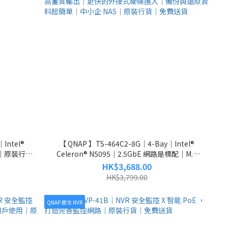
Intel®
【 QNAP 】TS-464C2-8G｜4-Bay｜Intel®
養｜原裝行貨
Celeron® N5095｜2.5GbE 網路是標配｜M.2
SSD 有效降溫達 20%｜硬碟上鎖，資料更安全｜
HK$3,688.00
4K HDMI™ 高畫質輸出｜更快的外接式硬碟匯入
HK$3,799.00
｜備份與還原資料超簡單｜中小企 NAS｜原裝行
貨｜免費送貨
QNAP 原生 NVR