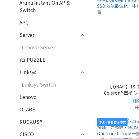
Aruba Instant On AP &
Switch
APC
Server
Lenovo Server
iEi PUZZLE
Linksys
Linksys Switch
【 QNAP 】TS-2
Celeron® 四核心
Lenovo
M.2 2280 PCIe 
HK
方位資料備份
H
OLABS
Ransomware｜
｜原裝
RUCKUS®
NAS + 硬碟套裝優惠
CISCO