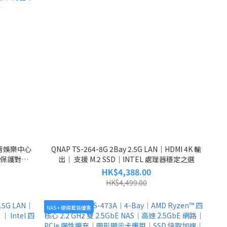
｜影音娛樂中心
QNAP TS-264-8G 2Bay 2.5G LAN｜HDMI 4K 輸
照保護對抗
出｜ 支援 M.2 SSD｜INTEL 處理器穩定之選
全可靠私有雲
HK$4,388.00
送貨
HK$4,499.00
NAS + 硬碟套裝優惠