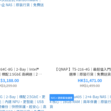
64C-8G｜2-Bay｜Intel®
【 QNAP 】TS-216-4G｜最超值入門
｜標配 2.5GbE 高網速｜2 個
選擇｜原裝行貨｜免費送貨
Gen 3 插槽｜4K HDMI™ 輸出｜全
$3,188.00
HK$1,471.00
及還原｜多版本快照對抗
K$3,299.00
HK$1,499.00
SSD 效能最佳化｜中小企 NAS
行貨｜免費送貨
NAS + 硬碟套裝優惠