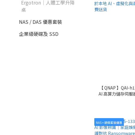
Ergotron｜人體工學升降
桌
NAS / DAS 優惠套裝
企業級硬碟及 SSD
【 QNAP 】QAI-h
AI 高算力儲存伺服器｜
Blackwell 顯示卡｜
適用於本地 AI、
行
NAS + 硬碟套裝優惠