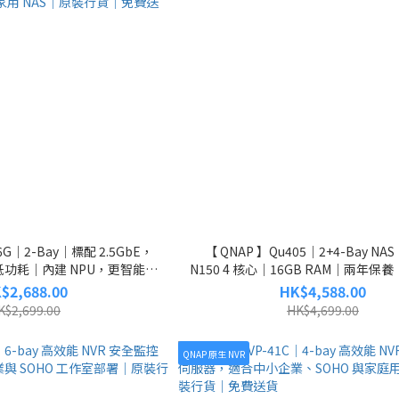
16G｜2-Bay｜標配 2.5GbE，
【 QNAP 】Qu405｜2+4-Bay NAS｜
功耗｜內建 NPU，更智能｜
N150 4 核心｜16GB RAM｜兩年保
h Copy 一鍵備份｜快照保護，超
｜免費送貨
$2,688.00
HK$4,588.00
TB 容量｜家用 NAS｜原裝行
K$2,699.00
HK$4,699.00
｜免費送貨
QNAP 原生 NVR