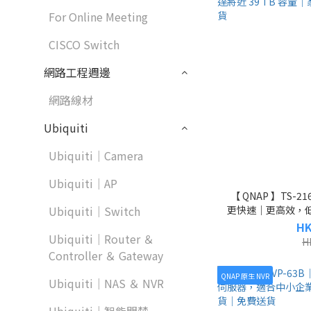
For Online Meeting
CISCO Switch
網路工程週邊
網路線材
Ubiquiti
Ubiquiti｜Camera
Ubiquiti｜AP
【 QNAP 】TS-2
更快速｜更高效，低
Ubiquiti｜Switch
USB One Touc
HK
安心｜高達將近 39 
Ubiquiti｜Router ＆
H
貨
Controller ＆ Gateway
QNAP 原生 NVR
Ubiquiti｜NAS ＆ NVR