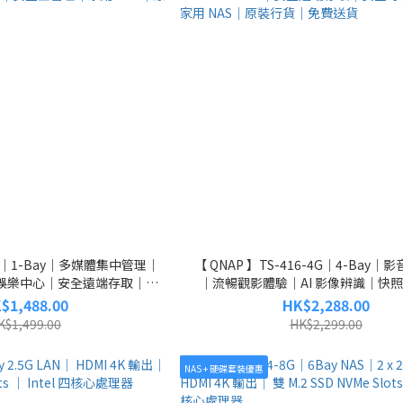
133｜1-Bay｜多媒體集中管理｜
【 QNAP 】TS-416-4G｜4-Bay
庭娛樂中心｜安全遠端存取｜快
｜流暢觀影體驗｜AI 影像辨識｜快
omware｜安全性管理｜家用
Ransomware｜安全遠端存取｜安
$1,488.00
HK$2,288.00
原裝行貨｜免費送貨
｜家用 NAS｜原裝行貨｜免費
K$1,499.00
HK$2,299.00
NAS + 硬碟套裝優惠