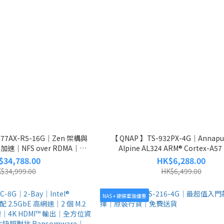
877AX-R5-16G｜Zen 架構與
【 QNAP 】TS-932PX-4G｜Annapu
D 加速｜NFS over RDMA｜
Alpine AL324 ARM® Cortex-A
E｜PCIe Gen 4 擴充｜虛擬化｜
1.7GHz 處理器｜4 GB RAM｜2 x 10G
$34,788.00
HK$6,288.00
年原裝保養
兩年原廠保養
$34,999.00
HK$6,499.00
NAS + 硬碟套裝優惠