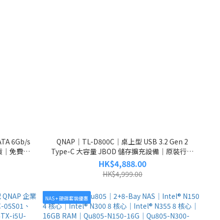
A 6Gb/s
QNAP｜TL-D800C｜桌上型 USB 3.2 Gen 2
貨｜免費送
Type-C 大容量 JBOD 儲存擴充設備｜原裝行貨
｜免費送貨
HK$4,888.00
HK$4,999.00
NAS + 硬碟套裝優惠