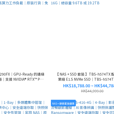
1290FX｜GPU-Ready 的邊緣
【 NAS + SSD 套裝 】TBS-h574TX 
支援 NVIDIA® RTX™ PRO
業級 E1.S NVMe SSD｜TBS-h574T
U.2 NVMe SSD 與 25GbE｜
05S01、TBS-h574TX-i5UC-05S0
HK$18,788.00 ~ HK$44,78
虛擬化與高算力工作負載｜原裝
h574TX-i5U-16G｜總容量 9.6TB 或
HK$44,999.00
貨｜免費送貨
NAS + 硬碟套裝優惠