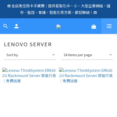
☎️ 全店免信用卡手續費｜提供客製化中、小、大型企業網絡、儲
🛍️  全店免信用卡手續費、購物滿 HK$1000，即享免運優惠！
存、監控、會議、智能化等方案，歡迎聯絡！☎️
（SSD、HDD、UPS 除外）🛍️
🛍️  全店免信用卡手續費、購物滿 HK$1000，即享免運優惠！
（SSD、HDD、UPS 除外）🛍️
LENOVO SERVER
Sort by
24 Items per page