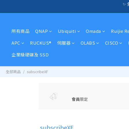
✨ 
🛍️  
☎️ 全店免信用卡
🛍️  
所有商品
QNAP
Ubiquiti
Omada
Ruijie R
APC
RUCKUS®
伺服器
OLABS
CISCO
企業級硬碟及 SSD
全部商品
subscribeXF
會員
限定
subscribeXF