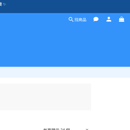
養 ✨
除外）🛍️
方案，歡迎聯絡！☎️
找商品
除外）🛍️