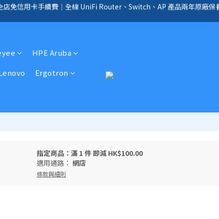
全店免信用卡手續費｜全線 UniFi Router、Switch、AP 產品兩年原廠保
全店免信用卡手續費、購物滿 HK$1000，即享免運優惠！（SSD、HDD、UPS 
手續費｜提供客製化中、小、大型企業網絡、儲存、監控、會議、智能化等
全店免信用卡手續費、購物滿 HK$1000，即享免運優惠！（SSD、HDD、UPS 
eyee
HPE Aruba
Lenovo
Ergotron
指定商品：滿 1 件 即減 HK$100.00
適用通路：
網店
條款與細則