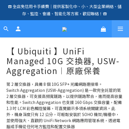
☎️ 全店免信用卡手續費｜提供客製化中、小、大型企業網絡、儲
🛍️  全店免信用卡手續費、購物滿 HK$1000，即享免運優惠！
存、監控、會議、智能化等方案，歡迎聯絡！☎️
（SSD、HDD、UPS 除外）🛍️
🛍️  全店免信用卡手續費、購物滿 HK$1000，即享免運優惠！
（SSD、HDD、UPS 除外）🛍️
【 Ubiquiti 】UniFi
Managed 10G 交換器, USW-
Aggregation︱原廠保養
第 2 層交換器，具備 8 個 10G SFP+ 光纖網路連接埠。
Switch Aggregation (USW-Aggregation) 是一款完全託管的第 
2 層交換器，可支援高頻寬鏈路，以提供鏈路聚合，進而提高容量
和性能。Switch Aggregation 也支援 160 Gbps 交換容量，配備 
1.3 吋 LCM 彩色觸控螢幕，可直覺顯示多項系統關鍵資訊。此
外，機身深度只有 12 公分，可輕鬆安裝於 SOHO 機架/機櫃中，
並使用強大、直觀的 UniFi Network 網路應用管理系統，透過電
腦或手機從任何地方監控和配置交換器