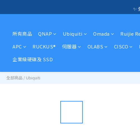
🛍️  
✨ 
☎️ 全店免信用卡
所有商品
QNAP
Ubiquiti
Omada
Ruijie R
🛍️  
APC
RUCKUS®
伺服器
OLABS
CISCO
企業級硬碟及 SSD
全部商品
/
Ubiquiti