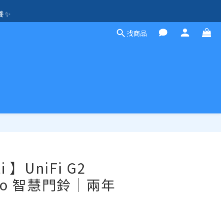
除外）🛍️
養 ✨
找商品
方案，歡迎聯絡！☎️
除外）🛍️
立即購買
i 】UniFi G2
 Pro 智慧門鈴｜兩年