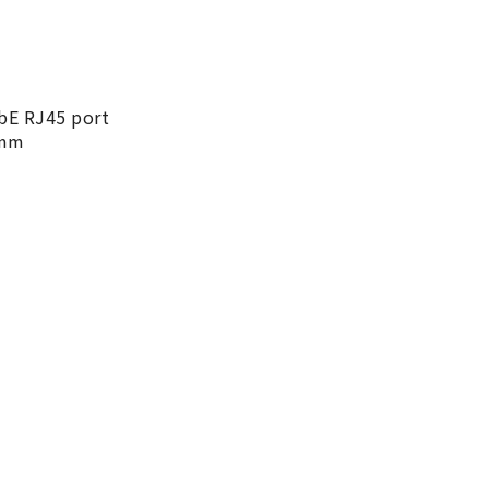
bE RJ45 port
 mm