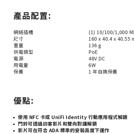
產品配置:
網絡插槽
(1) 10/100/1,000 M
尺寸
160 x 40.4 x 40.55
重量
136 g
供電類型
PoE
電源
48V DC
用電量
6W
保養
1 年自携保養
優點:
使用 NFC 卡或 UniFi Identity 行動應用程式解鎖
門鈴可透過訪客影片和雙向對講解鎖
影片可在符合 ADA 標準的安裝高度下運作