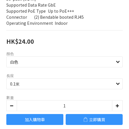
Supported Data Rate	GbE
Supported PoE Type	Up to PoE+++
Connector	(2) Bendable booted RJ45
Operating Environment	Indoor
HK$24.00
顏色
長度
數量
加入購物車
立即購買