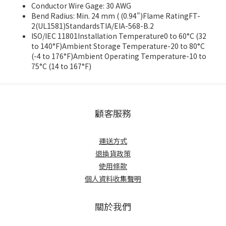
Conductor Wire Gage: 30 AWG
Bend Radius: Min. 24 mm ( (0.94")Flame RatingFT-
2(UL1581)StandardsTIA/EIA-568-B.2
ISO/IEC 11801Installation Temperature0 to 60°C (32
to 140°F)Ambient Storage Temperature-20 to 80°C
(-4 to 176°F)Ambient Operating Temperature-10 to
75°C (14 to 167°F)
顧客服務
運送方式
退換貨政策
使用條款
個人資料收集聲明
關於我們