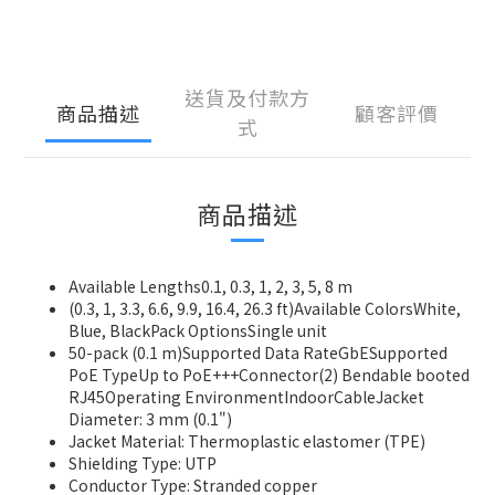
送貨及付款方
商品描述
顧客評價
式
商品描述
Available Lengths0.1, 0.3, 1, 2, 3, 5, 8 m
(0.3, 1, 3.3, 6.6, 9.9, 16.4, 26.3 ft)Available ColorsWhite,
Blue, BlackPack OptionsSingle unit
50-pack (0.1 m)Supported Data RateGbESupported
PoE TypeUp to PoE+++Connector(2) Bendable booted
RJ45Operating EnvironmentIndoorCableJacket
Diameter: 3 mm (0.1")
Jacket Material: Thermoplastic elastomer (TPE)
Shielding Type: UTP
Conductor Type: Stranded copper