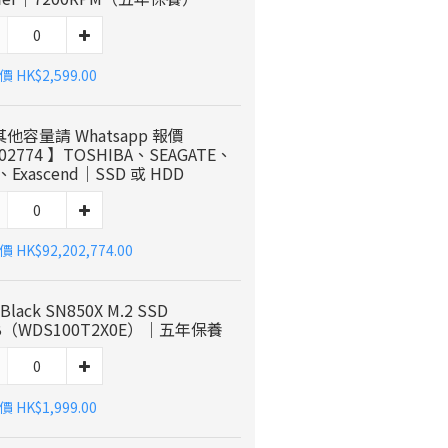
 HK$2,599.00
其他容量請 Whatsapp 報價
202774 】TOSHIBA、SEAGATE、
、Exascend｜SSD 或 HDD
 HK$92,202,774.00
Black SN850X M.2 SSD
B（WDS100T2X0E）｜五年保養
 HK$1,999.00