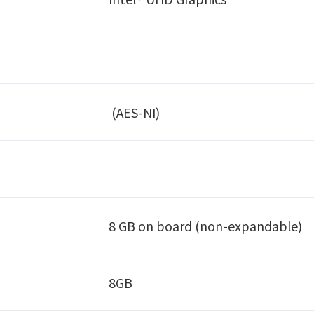
(AES-NI)
8 GB on board (non-expandable)
8GB