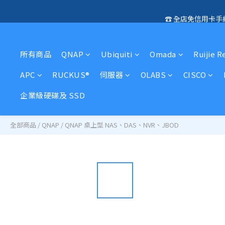
☎️ 全店免信用卡
🛍️  
🛍️  
所有商品
QNAP
Ubiquiti
Omada
Ruijie R
APC
RUCKUS®
伺服器
OLABS
CISCO
企業級硬碟及 SSD
全部商品
/
QNAP
/
QNAP 桌上型 NAS、DAS、NVR、JBOD