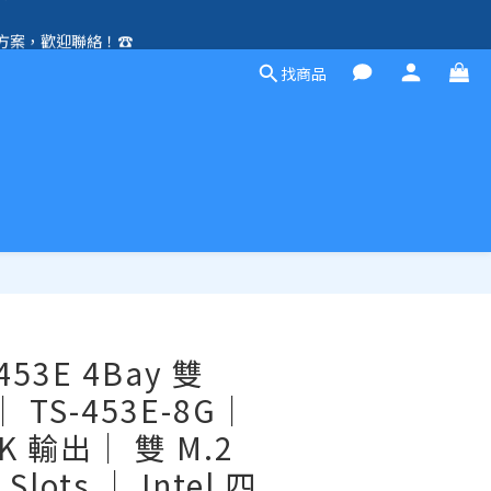
方案，歡迎聯絡！☎️
除外）🛍️
找商品
除外）🛍️
立即購買
453E 4Bay 雙
｜ TS-453E-8G｜
4K 輸出｜ 雙 M.2
Slots ｜ Intel 四