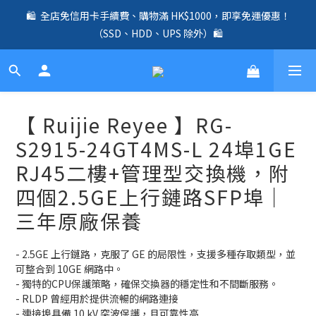
🛍️  全店免信用卡手續費、購物滿 HK$1000，即享免運優惠！
🛍️  全店免信用卡手續費、購物滿 HK$1000，即享免運優惠！
（SSD、HDD、UPS 除外）🛍️
（SSD、HDD、UPS 除外）🛍️
✨ 全店免信用卡手續費｜全線 UniFi Router、Switch、AP 產品兩
年原廠保養 ✨
☎️ 全店免信用卡手續費｜提供客製化中、小、大型企業網絡、儲
【 Ruijie Reyee 】RG-
存、監控、會議、智能化等方案，歡迎聯絡！☎️
S2915-24GT4MS-L 24埠1GE
🛍️  全店免信用卡手續費、購物滿 HK$1000，即享免運優惠！
RJ45二樓+管理型交換機，附
（SSD、HDD、UPS 除外）🛍️
四個2.5GE上行鏈路SFP埠｜
三年原廠保養
- 2.5GE 上行鏈路，克服了 GE 的局限性，支援多種存取類型，並
可整合到 10GE 網路中。
- 獨特的CPU保護策略，確保交換器的穩定性和不間斷服務。
- RLDP 曾經用於提供流暢的網路連接
- 連接埠具備 10 kV 突波保護，且可靠性高