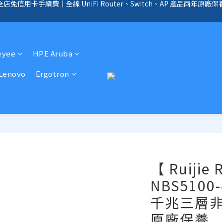
全店免信用卡手續費、購物滿 HK$1000，即享免運優惠！（SSD、HDD、UPS 
手續費｜提供客製化中、小、大型企業網絡、儲存、監控、會議、智能化等
全店免信用卡手續費、購物滿 HK$1000，即享免運優惠！（SSD、HDD、UPS 
eyee
HPE Aruba
Lenovo
Ergotron
【 Ruijie
NBS5100
千兆三層非
原廠保養