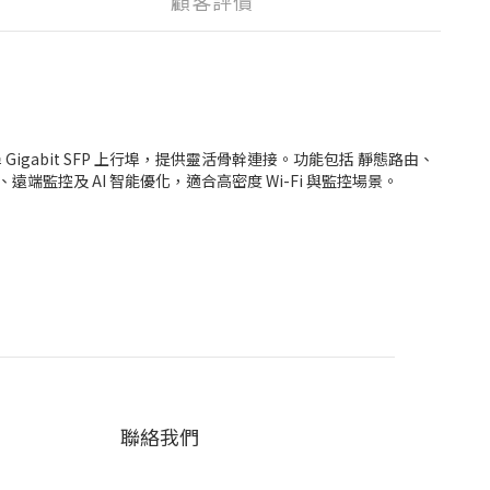
顧客評價
及 4 埠 Gigabit SFP 上行埠，提供靈活骨幹連接。功能包括 靜態路由、
觸部署、遠端監控及 AI 智能優化，適合高密度 Wi-Fi 與監控場景。
聯絡我們