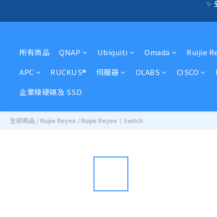
🛍️  
☎️ 全店免信用卡
🛍️  
所有商品
QNAP
Ubiquiti
Omada
Ruijie R
APC
RUCKUS®
伺服器
OLABS
CISCO
企業級硬碟及 SSD
全部商品
/
Ruijie Reyee
/
Ruijie Reyee｜Switch