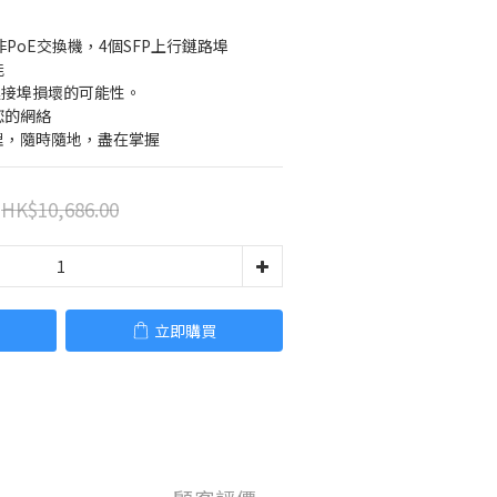
非PoE交換機，4個SFP上行鏈路埠
能
低連接埠損壞的可能性。
您的網絡
理，隨時隨地，盡在掌握
HK$10,686.00
立即購買