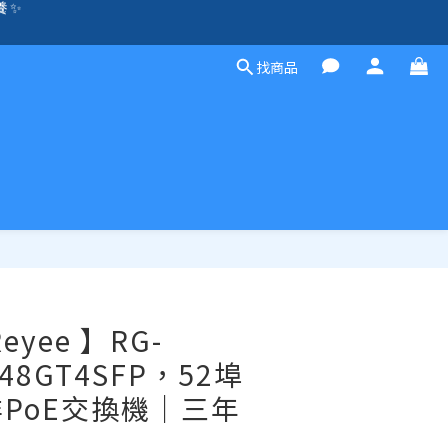
除外）🛍️
方案，歡迎聯絡！☎️
找商品
除外）🛍️
立即購買
 Reyee 】RG-
-48GT4SFP，52埠
PoE交換機｜三年