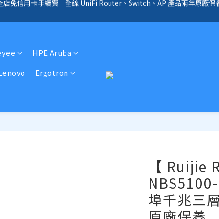
全店免信用卡手續費、購物滿 HK$1000，即享免運優惠！（SSD、HDD、UPS 
手續費｜提供客製化中、小、大型企業網絡、儲存、監控、會議、智能化等
全店免信用卡手續費、購物滿 HK$1000，即享免運優惠！（SSD、HDD、UPS 
eyee
HPE Aruba
Lenovo
Ergotron
【 Ruijie
NBS5100
埠千兆三層
原廠保養