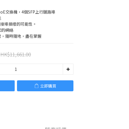
PoE交換機，4個SFP上行鏈路埠
能
低連接埠損壞的可能性。
您的網絡
理，隨時隨地，盡在掌握
HK$11,661.00
立即購買