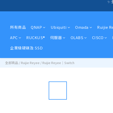
🛍️  
☎️ 全店免信用卡
🛍️  
所有商品
QNAP
Ubiquiti
Omada
Ruijie R
APC
RUCKUS®
伺服器
OLABS
CISCO
企業級硬碟及 SSD
全部商品
/
Ruijie Reyee
/
Ruijie Reyee｜Switch