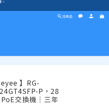
除外）🛍️
方案，歡迎聯絡！☎️
找商品
除外）🛍️
立即購買
 Reyee 】RG-
-24GT4SFP-P，28
PoE交換機｜三年