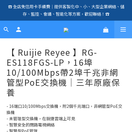
☎️ 全店免信用卡手續費｜提供客製化中、小、大型企業網絡、儲
🛍️  全店免信用卡手續費、購物滿 HK$1000，即享免運優惠！
存、監控、會議、智能化等方案，歡迎聯絡！☎️
（SSD、HDD、UPS 除外）🛍️
🛍️  全店免信用卡手續費、購物滿 HK$1000，即享免運優惠！
（SSD、HDD、UPS 除外）🛍️
【 Ruijie Reyee 】RG-
ES118FGS-LP，16埠
10/100Mbps帶2埠千兆非網
管型PoE交換機｜三年原廠保
養
- 16端口10/100Mbps交換機，附2個千兆端口，非網管型PoE交
換機
- 未管理型交換機，在銳捷雲端上可見
- 智慧安全的閉路電視網絡
- 智慧型PoE管理