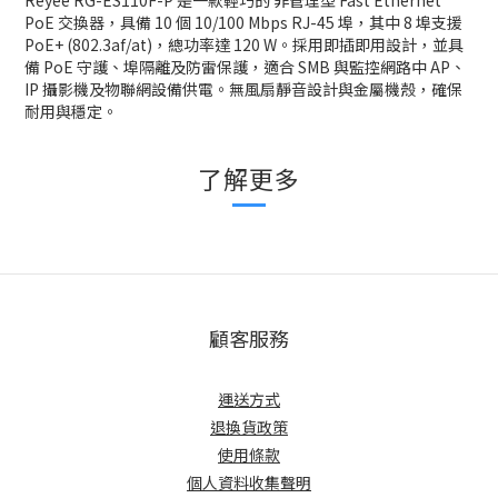
Reyee RG-ES110F-P 是一款輕巧的 非管理型 Fast Ethernet
PoE 交換器，具備 10 個 10/100 Mbps RJ-45 埠，其中 8 埠支援
PoE+ (802.3af/at)，總功率達 120 W。採用即插即用設計，並具
備 PoE 守護、埠隔離及防雷保護，適合 SMB 與監控網路中 AP、
IP 攝影機及物聯網設備供電。無風扇靜音設計與金屬機殼，確保
耐用與穩定。
了解更多
顧客服務
運送方式
退換貨政策
使用條款
個人資料收集聲明