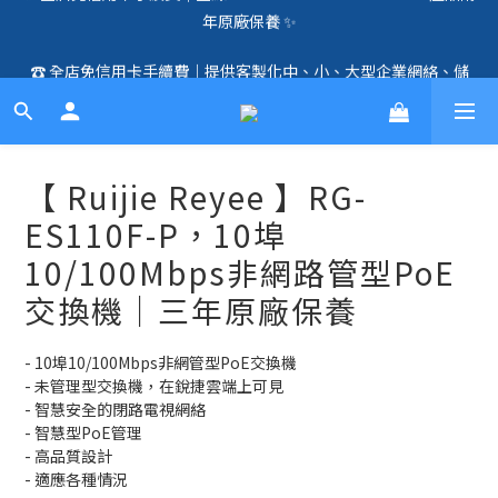
年原廠保養 ✨
🛍️  全店免信用卡手續費、購物滿 HK$1000，即享免運優惠！
（SSD、HDD、UPS 除外）🛍️
☎️ 全店免信用卡手續費｜提供客製化中、小、大型企業網絡、儲
存、監控、會議、智能化等方案，歡迎聯絡！☎️
🛍️  全店免信用卡手續費、購物滿 HK$1000，即享免運優惠！
（SSD、HDD、UPS 除外）🛍️
【 Ruijie Reyee 】RG-
ES110F-P，10埠
10/100Mbps非網路管型PoE
交換機｜三年原廠保養
- 10埠10/100Mbps非網管型PoE交換機
- 未管理型交換機，在銳捷雲端上可見
- 智慧安全的閉路電視網絡
- 智慧型PoE管理
- 高品質設計
- 適應各種情況