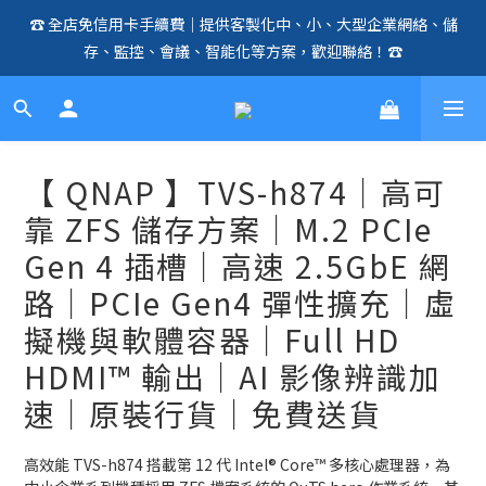
☎️ 全店免信用卡手續費｜提供客製化中、小、大型企業網絡、儲
🛍️  全店免信用卡手續費、購物滿 HK$1000，即享免運優惠！
存、監控、會議、智能化等方案，歡迎聯絡！☎️
（SSD、HDD、UPS 除外）🛍️
🛍️  全店免信用卡手續費、購物滿 HK$1000，即享免運優惠！
（SSD、HDD、UPS 除外）🛍️
【 QNAP 】TVS-h874｜高可
靠 ZFS 儲存方案｜M.2 PCIe
Gen 4 插槽｜高速 2.5GbE 網
路｜PCIe Gen4 彈性擴充｜虛
擬機與軟體容器｜Full HD
HDMI™ 輸出｜AI 影像辨識加
速｜原裝行貨｜免費送貨
高效能 TVS-h874 搭載第 12 代 Intel® Core™ 多核心處理器，為