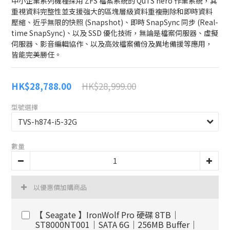
中小企業系列機種採用 ZFS 檔案系統的 QuTS hero 作業系統，其
重視資料完整性並支援強大的區塊層級資料重複刪除和即時資料
壓縮、近乎無限的快照 (Snapshot)、即時 SnapSync 同步 (Real-
time SnapSync)、以及 SSD 優化技術，無論是檔案伺服器、虛擬
伺服器、影音編輯協作、以及高效檔案備份及異地備援等應用，
皆能完美勝任。
HK$28,999.00
HK$28,788.00
型號選擇
數量
以優惠價加購商品
【 Seagate 】IronWolf Pro 硬碟 8TB｜
ST8000NT001｜SATA 6G｜256MB Buffer｜