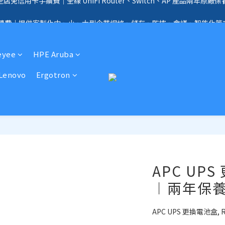
全店免信用卡手續費、購物滿 HK$1000，即享免運優惠！（SSD、HDD、UPS 
手續費｜提供客製化中、小、大型企業網絡、儲存、監控、會議、智能化等
全店免信用卡手續費、購物滿 HK$1000，即享免運優惠！（SSD、HDD、UPS 
eyee
HPE Aruba
Lenovo
Ergotron
APC UPS
︱兩年保
APC UPS 更換電池盒, 