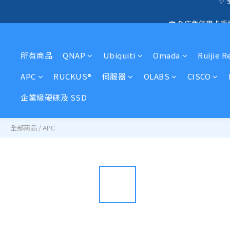
🛍️  
☎️ 全店免信用卡
🛍️  
所有商品
QNAP
Ubiquiti
Omada
Ruijie R
APC
RUCKUS®
伺服器
OLABS
CISCO
企業級硬碟及 SSD
全部商品
/
APC