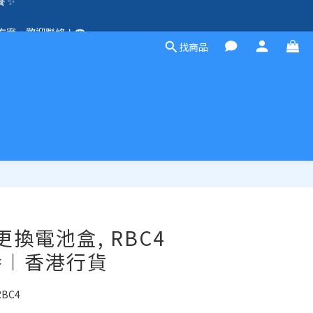
除外）🛍️
方案，歡迎聯絡！☎️
找商品
除外）🛍️
立即購買
 更換電池盒, RBC4
養︱香港行貨
RBC4