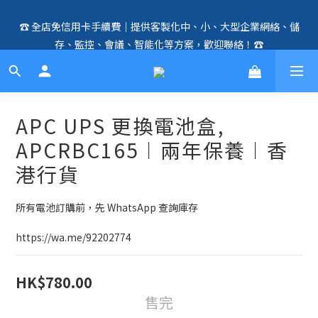
🛍️  全店免信用卡手續費、購物滿 HK$1000，即享免運優惠！
☎️ 全店免信用卡手續費｜提供客製化中、小、大型企業網絡、儲
（SSD、HDD、UPS 除外）🛍️
存、監控、會議、智能化等方案，歡迎聯絡！☎️
🛍️  全店免信用卡手續費、購物滿 HK$1000，即享免運優惠！
（SSD、HDD、UPS 除外）🛍️
APC UPS 更換電池盒,
APCRBC165︱兩年保養︱香
港行貨
所有電池訂購前，先 WhatsApp 查詢庫存
https://wa.me/92202774
HK$780.00
售完