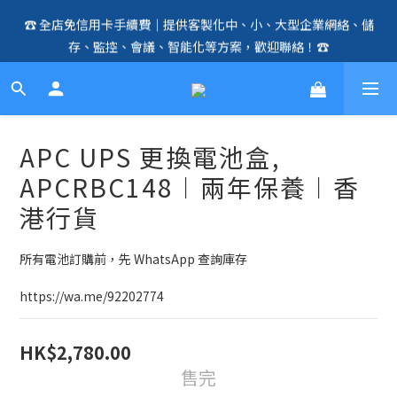
☎️ 全店免信用卡手續費｜提供客製化中、小、大型企業網絡、儲
🛍️  全店免信用卡手續費、購物滿 HK$1000，即享免運優惠！
存、監控、會議、智能化等方案，歡迎聯絡！☎️
（SSD、HDD、UPS 除外）🛍️
🛍️  全店免信用卡手續費、購物滿 HK$1000，即享免運優惠！
（SSD、HDD、UPS 除外）🛍️
APC UPS 更換電池盒,
APCRBC148︱兩年保養︱香
港行貨
所有電池訂購前，先 WhatsApp 查詢庫存
https://wa.me/92202774
HK$2,780.00
售完