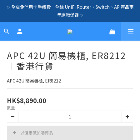
✨ 全店免信用卡手續費｜全線 UniFi Router、Switch、AP 產品兩
🛍️  全店免信用卡手續費、購物滿 HK$1000，即享免運優惠！
（SSD、HDD、UPS 除外）🛍️
年原廠保養 ✨
☎️ 全店免信用卡手續費｜提供客製化中、小、大型企業網絡、儲
存、監控、會議、智能化等方案，歡迎聯絡！☎️
🛍️  全店免信用卡手續費、購物滿 HK$1000，即享免運優惠！
APC 42U 簡易機櫃, ER8212
（SSD、HDD、UPS 除外）🛍️
︱香港行貨
APC 42U 簡易機櫃, ER8212
HK$8,890.00
數量
以優惠價加購商品