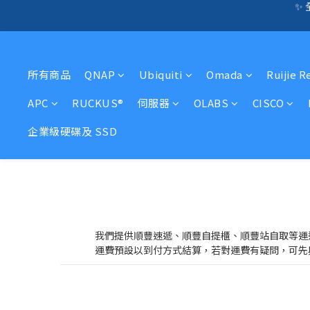
🛍️  
☎️ 全店免信用卡
🛍️  
所有商品
QNAP
Ubiquiti
Omada
Ruijie R
APC
RUCKUS®
伺服器
OLABS
CISCO
企業級硬碟及 SSD
我們提供順豐速遞、順豐自提櫃、順豐站自取等運
運費預設以到付方式結算，若對運費有疑問，可先