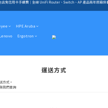
全店免信用卡手續費、購物滿 HK$1000，即享免運優惠！（SSD、HDD、UPS 
手續費｜提供客製化中、小、大型企業網絡、儲存、監控、會議、智能化等
全店免信用卡手續費、購物滿 HK$1000，即享免運優惠！（SSD、HDD、UPS 
eyee
HPE Aruba
Lenovo
Ergotron
運送方式
送方式。
與我們查詢