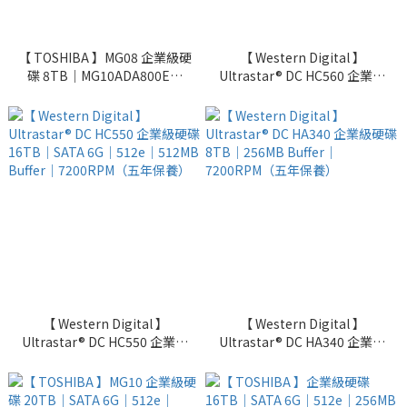
【 TOSHIBA 】MG08 企業級硬
【 Western Digital 】
碟 8TB｜MG10ADA800E｜
Ultrastar® DC HC560 企業級
SATA 6G｜512e｜256MB
硬碟 20TB｜SATA 6G｜512e
Buffer｜7200RPM（五年保
｜512MB Buffer｜
養）
7200RPM（五年保養）
【 Western Digital 】
【 Western Digital 】
Ultrastar® DC HC550 企業級
Ultrastar® DC HA340 企業級
硬碟 16TB｜SATA 6G｜512e
硬碟 8TB｜256MB Buffer｜
｜512MB Buffer｜
7200RPM（五年保養）
7200RPM（五年保養）