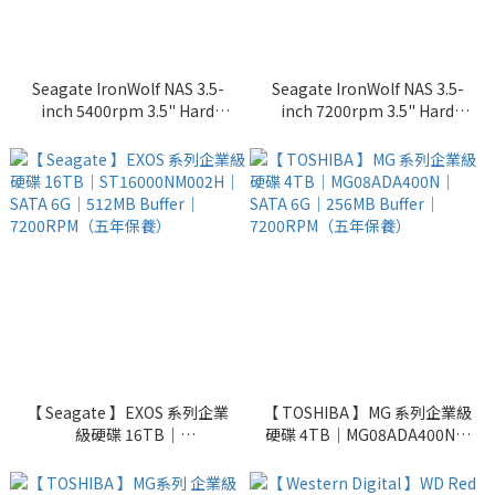
Seagate IronWolf NAS 3.5-
Seagate IronWolf NAS 3.5-
inch 5400rpm 3.5" Hard
inch 7200rpm 3.5" Hard
Drive 4TB（ST4000VN006）
Drive 8TB（ST8000VN004）
｜三年保養
｜三年保養
【 Seagate 】EXOS 系列企業
【 TOSHIBA 】MG 系列企業級
級硬碟 16TB｜
硬碟 4TB｜MG08ADA400N｜
ST16000NM002H｜SATA 6G
SATA 6G｜256MB Buffer｜
｜512MB Buffer｜
7200RPM（五年保養）