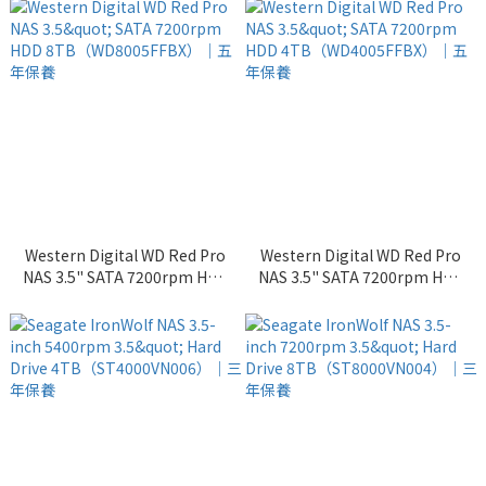
年保養
Western Digital WD Red Pro
Western Digital WD Red Pro
NAS 3.5" SATA 7200rpm HDD
NAS 3.5" SATA 7200rpm HDD
8TB（WD8005FFBX）｜五年
4TB（WD4005FFBX）｜五年
保養
保養