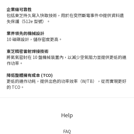
企業級可靠性
包括東芝持久寫入快取技術，用於在突然斷電事件中提供資料遺
失保護（512e 型號）。
業界領先的機械設計
10 磁碟設計，儲存密度更高。
東芝精密雷射焊接技術
將氦氣密封在 10 盤機械裝置內，以減少空氣阻力並提供更低的運
作功率。
降低整體擁有成本 (TCO)
更低的運作功耗，提供出色的功率效率（W/TB），從而實現更好
的 TCO。
Help
FAQ