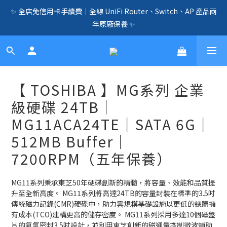
✨ 全店免信用卡手續費｜全線 UniFi Router、Switch、AP 產品兩
🛍️  全店免信用卡手續費、購物滿 HK$1000，即享免運優惠！
年原廠保養 ✨
（SSD、HDD、UPS 除外）🛍️
☎️ 全店免信用卡手續費｜提供客製化中、小、大型企業網絡、儲
存、監控、會議、智能化等方案，歡迎聯絡！☎️
🛍️  全店免信用卡手續費、購物滿 HK$1000，即享免運優惠！
【 TOSHIBA 】MG系列 企業
（SSD、HDD、UPS 除外）🛍️
級硬碟 24TB｜
MG11ACA24TE｜SATA 6G｜
512MB Buffer｜
7200RPM（五年保養）
MG11系列秉承東芝50年硬碟創新的精髓，將容量、效能和品質提
升至全新高度。 MG11系列將高達24TB的容量封裝在標準的3.5吋
傳統磁力記錄(CMR)硬碟中，助力雲規模基礎設施以更低的總體擁
有成本(TCO)建構更高的儲存密度。 MG11系列採用多達10個磁盤
片的氦氣密封3.5吋設計，並利用東芝創新的磁通量控制微波輔助