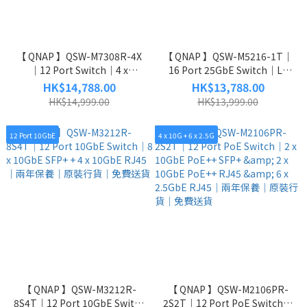
【 QNAP 】QSW-M7308R-4X
【 QNAP 】QSW-M5216-1T｜
｜12 Port Switch｜4 x
16 Port 25GbE Switch｜L2
100GbE + 8 x 25GbE｜3 Lite
Managed｜兩年保養｜原裝行
HK$14,788.00
HK$13,788.00
Managed｜兩年保養｜原裝行
貨｜免費送貨
HK$14,999.00
HK$13,999.00
貨｜免費送貨
12 Port 10GbE
4 x 10G + 6 x 2.5G
【 QNAP 】QSW-M3212R-
【 QNAP 】QSW-M2106PR-
8S4T｜12 Port 10GbE Switch
2S2T｜12 Port PoE Switch｜