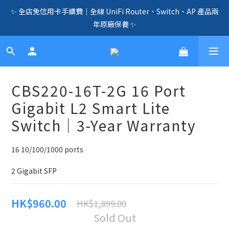
✨ 全店免信用卡手續費｜全線 UniFi Router、Switch、AP 產品兩
🛍️  全店免信用卡手續費、購物滿 HK$1000，即享免運優惠！
（SSD、HDD、UPS 除外）🛍️
年原廠保養 ✨
☎️ 全店免信用卡手續費｜提供客製化中、小、大型企業網絡、儲
存、監控、會議、智能化等方案，歡迎聯絡！☎️
🛍️  全店免信用卡手續費、購物滿 HK$1000，即享免運優惠！
CBS220-16T-2G 16 Port
（SSD、HDD、UPS 除外）🛍️
Gigabit L2 Smart Lite
Switch｜3-Year Warranty
16 10/100/1000 ports
2 Gigabit SFP
HK$960.00
HK$1,899.00
Sold Out