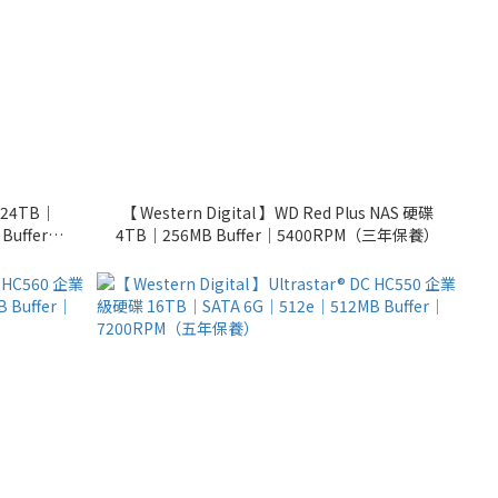
24TB｜
【 Western Digital 】WD Red Plus NAS 硬碟
Buffer｜
4TB｜256MB Buffer｜5400RPM（三年保養）