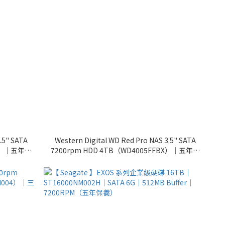
.5" SATA
Western Digital WD Red Pro NAS 3.5" SATA
BX）｜五年保
7200rpm HDD 4TB（WD4005FFBX）｜五年保
養