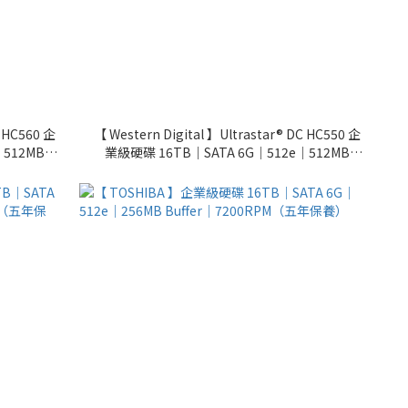
C HC560 企
【 Western Digital 】Ultrastar® DC HC550 企
｜512MB
業級硬碟 16TB｜SATA 6G｜512e｜512MB
養）
Buffer｜7200RPM（五年保養）