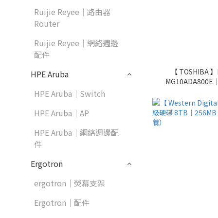
Ruijie Reyee｜路由器
Router
Ruijie Reyee｜網絡週邊
配件
【 TOSHIBA 
HPE Aruba
MG10ADA800E
Buffer｜
HPE Aruba｜Switch
HPE Aruba｜AP
HPE Aruba｜網絡週邊配
件
Ergotron
ergotron｜熒幕支架
Ergotron｜配件