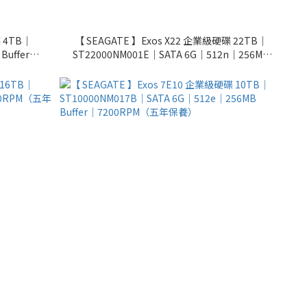
 4TB｜
【 SEAGATE 】Exos X22 企業級硬碟 22TB｜
Buffer｜
ST22000NM001E｜SATA 6G｜512n｜256MB
Buffer｜7200RPM（五年保養）