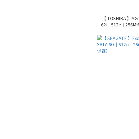
【 TOSHIBA 】M
6G｜512e｜256MB