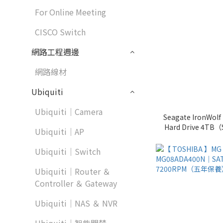
For Online Meeting
CISCO Switch
網路工程週邊
網路線材
Ubiquiti
Ubiquiti｜Camera
Seagate IronWolf 
Hard Drive 4
Ubiquiti｜AP
Ubiquiti｜Switch
Ubiquiti｜Router ＆
Controller ＆ Gateway
Ubiquiti｜NAS ＆ NVR