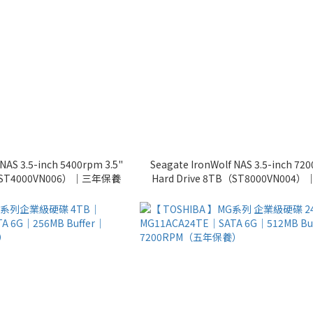
NAS 3.5-inch 5400rpm 3.5"
Seagate IronWolf NAS 3.5-inch 720
TB（ST4000VN006）｜三年保養
Hard Drive 8TB（ST8000VN00