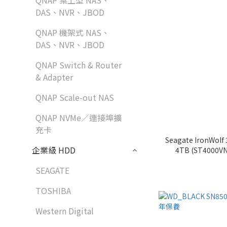
QNAP 桌上型 NAS、
DAS、NVR、JBOD
QNAP 機架式 NAS、
DAS、NVR、JBOD
QNAP Switch & Router
& Adapter
QNAP Scale-out NAS
QNAP NVMe／連接埠擴
充卡
Seagate IronWolf
企業級 HDD
4TB (ST400
SEAGATE
TOSHIBA
Western Digital