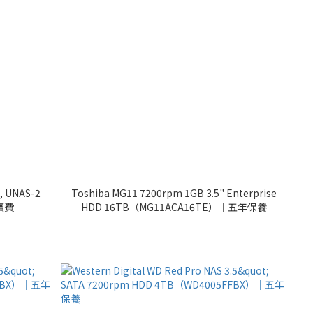
, UNAS-2
Toshiba MG11 7200rpm 1GB 3.5" Enterprise
續費
HDD 16TB（MG11ACA16TE）｜五年保養