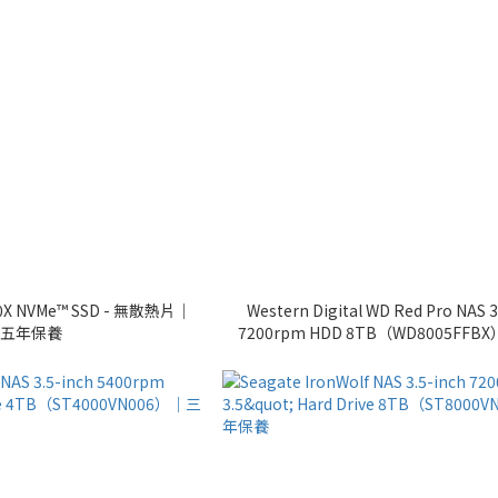
0X NVMe™ SSD - 無散熱片｜
Western Digital WD Red Pro NAS 3
五年保養
7200rpm HDD 8TB（WD8005FF
養