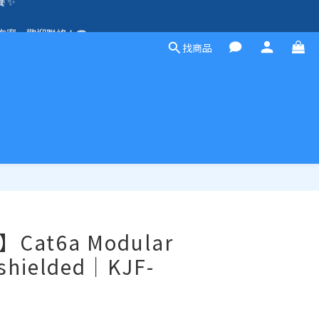
除外）🛍️
方案，歡迎聯絡！☎️
找商品
除外）🛍️
立即購買
】Cat6a Modular
hielded｜KJF-