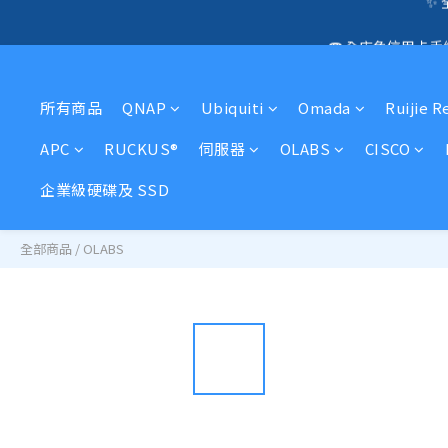
🛍️  
☎️ 全店免信用卡
🛍️  
所有商品
QNAP
Ubiquiti
Omada
Ruijie R
APC
RUCKUS®
伺服器
OLABS
CISCO
企業級硬碟及 SSD
全部商品
/
OLABS